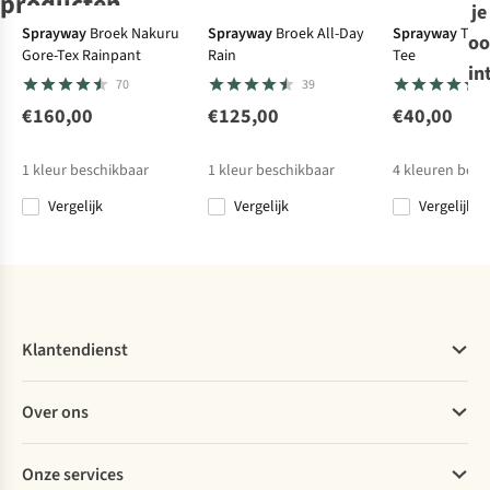
producten
je
-50%
-30%
-50%
Sprayway
Broek Nakuru
Sprayway
Broek All-Day
Sprayway
T-Sh
oo
Gore-Tex Rainpant
Rain
Tee
Jack Wolfskin
Ayacucho
Columbia
Jack Wolfskin
Fleece
in
70
39
Fleece Lite Curl
Lightweight
Fleece Sequoia
Fleece Lite Curl
Fz M
Adventure Fz M
Grove™ Full Zip
Fz M
€160,00
€125,00
€40,00
4
173
12
4
€100,00
€39,95
€70,00
€100,00
1
kleur beschikbaar
1
kleur beschikbaar
4
kleuren besc
€50,00
€49,00
€50,00
Vergelijk
Vergelijk
Vergelijk
Vergelijk
Vergelijk
Vergelijk
Vergelijk
Klantendienst
Veelgestelde vragen
Over ons
Bestellen
Betalen
Werken bij A.S.Adventure
Onze services
Levering
Explore More