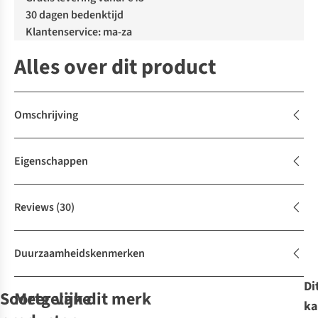
30 dagen bedenktijd
Klantenservice: ma-za
Alles over dit product
Omschrijving
Eigenschappen
Reviews
(30)
Duurzaamheidskenmerken
Di
Soortgelijke
Meer van dit merk
ka
Gore-Tex