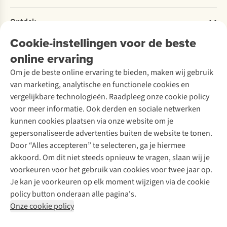
Retourneren
Verantwoord ondernemen
Verhuur / Skiverhuur
Bestelling herroepen
Ontdek
Over Ayacucho
Tweedehands
Onderhoud en herstellingen
Onze winkels
Cookie-instellingen voor de beste
Ski-onderhoud
A.S.Magazine
Garantie
Over A.S.Adventure
Wasservice
online ervaring
Podcast
Contact
Toegankelijkheidsverklaring
Schoenonderhoud
Explore Academy
Om je de beste online ervaring te bieden, maken wij gebruik
Schoenherstelling
Explore Camp
van marketing, analytische en functionele cookies en
Meld je aan voor de nieuwsbrief
Kledingherstelling
Gear Check
vergelijkbare technologieën. Raadpleeg onze cookie policy
Retouches
Inspiratie & advies
voor meer informatie. Ook derden en sociale netwerken
Voor bedrijven
Follow us
kunnen cookies plaatsen via onze website om je
gepersonaliseerde advertenties buiten de website te tonen.
Door “Alles accepteren” te selecteren, ga je hiermee
akkoord. Om dit niet steeds opnieuw te vragen, slaan wij je
voorkeuren voor het gebruik van cookies voor twee jaar op.
Je kan je voorkeuren op elk moment wijzigen via de cookie
Disclaimer
Privacy Policy
Algemene voorwaarden
policy button onderaan alle pagina's.
Cookie Policy
Onze cookie policy
Retail Concepts NV,
Smallandlaan 9,
B-2660 Hoboken