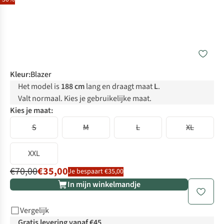
Kleur
:
Blazer
Het model is
188 cm
lang en draagt maat
L
.
Valt normaal. Kies je gebruikelijke maat.
Kies je maat:
S
M
L
XL
XXL
€70,00
€35,00
Je bespaart €35,00
In mijn winkelmandje
Vergelijk
Gratis levering vanaf €45