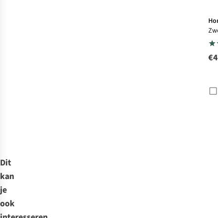
Ho
Zw
Swi
Bri
€4
Dit
kan
je
ook
interesseren