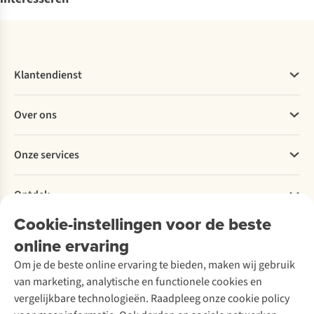
Klantendienst
Veelgestelde vragen
Over ons
Bestellen
Betalen
Werken bij A.S.Adventure
Onze services
Levering
Explore More
Retourneren
Verantwoord ondernemen
Verhuur / Skiverhuur
Bestelling herroepen
Ontdek
Over Ayacucho
Tweedehands
Onderhoud en herstellingen
Onze winkels
Cookie-instellingen voor de beste
Ski-onderhoud
A.S.Magazine
Garantie
Over A.S.Adventure
Wasservice
online ervaring
Podcast
Contact
Toegankelijkheidsverklaring
Schoenonderhoud
Explore Academy
Om je de beste online ervaring te bieden, maken wij gebruik
Schoenherstelling
Explore Camp
van marketing, analytische en functionele cookies en
Meld je aan voor de nieuwsbrief
Kledingherstelling
Gear Check
vergelijkbare technologieën. Raadpleeg onze cookie policy
Retouches
Inspiratie & advies