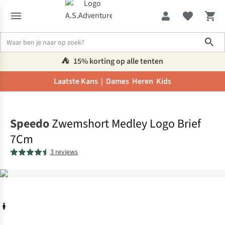
Sho
⛺️
15% korting op alle tenten
Laatste Kans |
Dames
Heren
Kids
Home
Speedo
Zwemshort Medley Logo Brief
7Cm
3 reviews