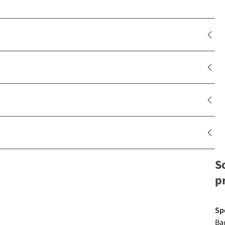
S
p
Sp
Ba