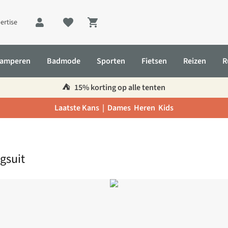
ertise
Shopping cart
amperen
Badmode
Sporten
Fietsen
Reizen
R
⛺️
15% korting op alle tenten
Laatste Kans |
Dames
Heren
Kids
gsuit