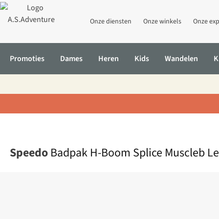
Onze diensten
Onze winkels
Onze exp
Promoties
Dames
Heren
Kids
Wandelen
K
Home
Badpak H-Boom Splice Muscleb Legsuit
Speedo
Badpak H-Boom Splice Muscleb Le