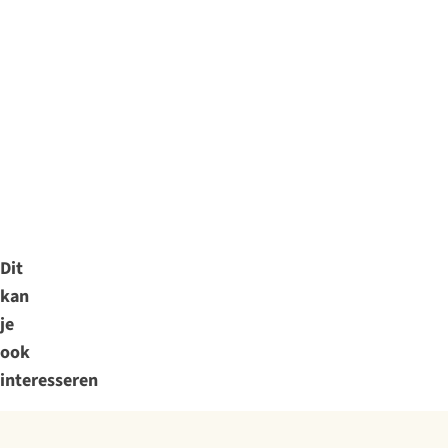
Dit
kan
je
ook
interesseren