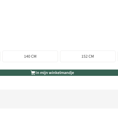
140 CM
152 CM
In mijn winkelmandje