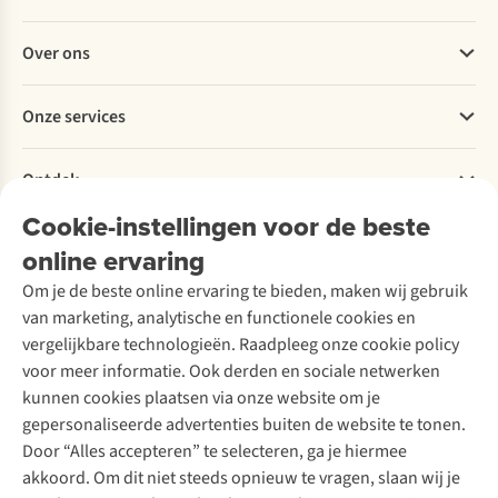
Veelgestelde vragen
Over ons
Bestellen
Betalen
Werken bij A.S.Adventure
Onze services
Levering
Explore More
Retourneren
Verantwoord ondernemen
Verhuur / Skiverhuur
Bestelling herroepen
Ontdek
Over Ayacucho
Tweedehands
Onderhoud en herstellingen
Onze winkels
Cookie-instellingen voor de beste
Ski-onderhoud
A.S.Magazine
Garantie
Over A.S.Adventure
Wasservice
online ervaring
Podcast
Contact
Toegankelijkheidsverklaring
Schoenonderhoud
Explore Academy
Om je de beste online ervaring te bieden, maken wij gebruik
Schoenherstelling
Explore Camp
van marketing, analytische en functionele cookies en
Meld je aan voor de nieuwsbrief
Kledingherstelling
Gear Check
vergelijkbare technologieën. Raadpleeg onze cookie policy
Retouches
Inspiratie & advies
voor meer informatie. Ook derden en sociale netwerken
Voor bedrijven
Follow us
kunnen cookies plaatsen via onze website om je
gepersonaliseerde advertenties buiten de website te tonen.
Door “Alles accepteren” te selecteren, ga je hiermee
akkoord. Om dit niet steeds opnieuw te vragen, slaan wij je