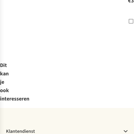
€3
Leg
Dit
kan
je
ook
interesseren
Klantendienst