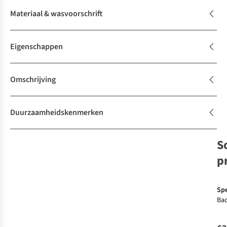
Materiaal & wasvoorschrift
Eigenschappen
Omschrijving
Duurzaamheidskenmerken
S
p
Sp
Ba
Bo
Mu