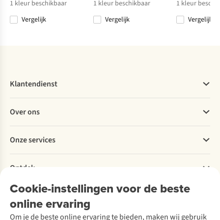
1
kleur beschikbaar
1
kleur beschikbaar
1
kleur beschi
Vergelijk
Vergelijk
Vergelijk
Vergelijk
Vergelijk
Vergelijk
Vergelijk
Klantendienst
Veelgestelde vragen
Over ons
Bestellen
Betalen
Werken bij A.S.Adventure
Onze services
Levering
Explore More
Retourneren
Verantwoord ondernemen
Verhuur / Skiverhuur
Bestelling herroepen
Ontdek
Over Ayacucho
Tweedehands
Onderhoud en herstellingen
Onze winkels
Cookie-instellingen voor de beste
Ski-onderhoud
A.S.Magazine
Garantie
Over A.S.Adventure
Wasservice
online ervaring
Podcast
Contact
Toegankelijkheidsverklaring
Schoenonderhoud
Explore Academy
Om je de beste online ervaring te bieden, maken wij gebruik