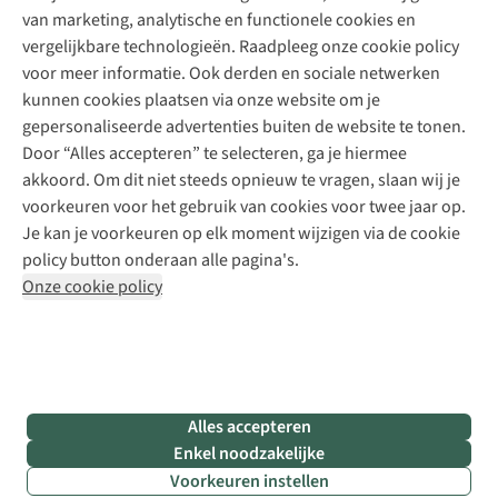
Schoenherstelling
Explore Camp
van marketing, analytische en functionele cookies en
Meld je aan voor de nieuwsbrief
Kledingherstelling
Gear Check
vergelijkbare technologieën. Raadpleeg onze cookie policy
Retouches
Inspiratie & advies
voor meer informatie. Ook derden en sociale netwerken
Voor bedrijven
Follow us
kunnen cookies plaatsen via onze website om je
gepersonaliseerde advertenties buiten de website te tonen.
Door “Alles accepteren” te selecteren, ga je hiermee
akkoord. Om dit niet steeds opnieuw te vragen, slaan wij je
voorkeuren voor het gebruik van cookies voor twee jaar op.
Je kan je voorkeuren op elk moment wijzigen via de cookie
Disclaimer
Privacy Policy
Algemene voorwaarden
policy button onderaan alle pagina's.
Cookie Policy
Onze cookie policy
Retail Concepts NV,
Smallandlaan 9,
B-2660 Hoboken
team@asadventure.com
+32 (0)3 828 30 15
BTW BE 0416.762.280
Alles accepteren
Enkel noodzakelijke
Voorkeuren instellen