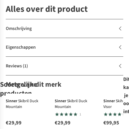
Alles over dit product
Omschrijving
Eigenschappen
Reviews
(1)
Di
Soortgelijke
Meer van dit merk
ka
producten
je
Sinner
Skibril Duck
Sinner
Skibril Duck
Sinner
Skihel
oo
Mountain
Mountain
Visor
Salomon
Cairn
Alpina
Salomon
Skihelm
Cairn
Skihelm
Skihelm
in
1
Skihelm
Orbit Visor
Zupo
Skihelm
Orbit Visor
Pioneer Lt Jr
Pioneer Lt Jr
€29,99
€29,99
€99,95
1
1
1
1