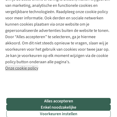
er
Schoenherstelling
Explore Camp
van marketing, analytische en functionele cookies en
eentje
Meld je aan voor de nieuwsbrief
Kledingherstelling
Gear Check
te
vergelijkbare technologieën. Raadpleeg onze cookie policy
Retouches
dragen?
Inspiratie & advies
voor meer informatie. Ook derden en sociale netwerken
Wij
Voor bedrijven
Follow us
kunnen cookies plaatsen via onze website om je
vertellen
gepersonaliseerde advertenties buiten de website te tonen.
je
Door “Alles accepteren” te selecteren, ga je hiermee
waar
je
akkoord. Om dit niet steeds opnieuw te vragen, slaan wij je
op
voorkeuren voor het gebruik van cookies voor twee jaar op.
moet
Je kan je voorkeuren op elk moment wijzigen via de cookie
letten
Disclaimer
Privacy Policy
Algemene voorwaarden
policy button onderaan alle pagina's.
bij
het
Cookie Policy
Onze cookie policy
passen
van
een
Retail Concepts NV,
Smallandlaan 9,
B-2660 Hoboken
skihelm
team@asadventure.com
+32 (0)3 828 30 15
en
helpen
BTW BE 0416.762.280
je
kiezen.
Alles accepteren
Enkel noodzakelijke
Voorkeuren instellen