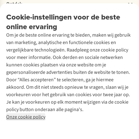
Bestelling herroepen
Ontdek
Over Ayacucho
Tweedehands
Onderhoud en herstellingen
Onze winkels
Cookie-instellingen voor de beste
Ski-onderhoud
A.S.Magazine
Garantie
Over A.S.Adventure
Wasservice
online ervaring
Podcast
Contact
Toegankelijkheidsverklaring
Schoenonderhoud
Explore Academy
Om je de beste online ervaring te bieden, maken wij gebruik
Schoenherstelling
Explore Camp
van marketing, analytische en functionele cookies en
Meld je aan voor de nieuwsbrief
Kledingherstelling
Gear Check
vergelijkbare technologieën. Raadpleeg onze cookie policy
Retouches
Inspiratie & advies
voor meer informatie. Ook derden en sociale netwerken
Voor bedrijven
Follow us
kunnen cookies plaatsen via onze website om je
gepersonaliseerde advertenties buiten de website te tonen.
Door “Alles accepteren” te selecteren, ga je hiermee
akkoord. Om dit niet steeds opnieuw te vragen, slaan wij je
voorkeuren voor het gebruik van cookies voor twee jaar op.
Je kan je voorkeuren op elk moment wijzigen via de cookie
Disclaimer
Privacy Policy
Algemene voorwaarden
policy button onderaan alle pagina's.
Cookie Policy
Onze cookie policy
Retail Concepts NV,
Smallandlaan 9,
B-2660 Hoboken
team@asadventure.com
+32 (0)3 828 30 15