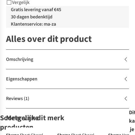
Vergelijk
Gratis levering vanaf €45
30 dagen bedenktijd
Klantenservice: ma-za
Alles over dit product
Omschrijving
Eigenschappen
Reviews
(1)
Di
Soortgelijke
Meer van dit merk
ka
producten
je