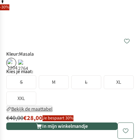
-30%
Kleur
:
Masala
%
Kies je maat:
S
M
L
XL
XXL
Bekijk de maattabel
€40,00
€28,00
Je bespaart 30%
In mijn winkelmandje