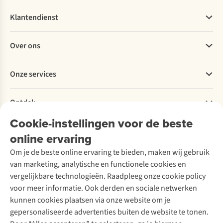
Klantendienst
Veelgestelde vragen
Over ons
Bestellen
Betalen
Werken bij A.S.Adventure
Onze services
Levering
Explore More
Retourneren
Verantwoord ondernemen
Verhuur / Skiverhuur
Bestelling herroepen
Ontdek
Over Ayacucho
Tweedehands
Onderhoud en herstellingen
Onze winkels
Cookie-instellingen voor de beste
Ski-onderhoud
A.S.Magazine
Garantie
Over A.S.Adventure
Wasservice
online ervaring
Podcast
Contact
Toegankelijkheidsverklaring
Schoenonderhoud
Explore Academy
Om je de beste online ervaring te bieden, maken wij gebruik
Schoenherstelling
Explore Camp
van marketing, analytische en functionele cookies en
Meld je aan voor de nieuwsbrief
Kledingherstelling
Gear Check
vergelijkbare technologieën. Raadpleeg onze cookie policy
Retouches
Inspiratie & advies
voor meer informatie. Ook derden en sociale netwerken
Voor bedrijven
Follow us
kunnen cookies plaatsen via onze website om je
gepersonaliseerde advertenties buiten de website te tonen.