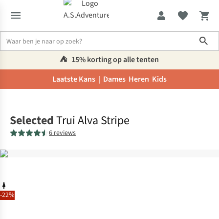
Sho
⛺️
15% korting op alle tenten
Laatste Kans |
Dames
Heren
Kids
Home
Selected
Trui Alva Stripe
6 reviews
-22%