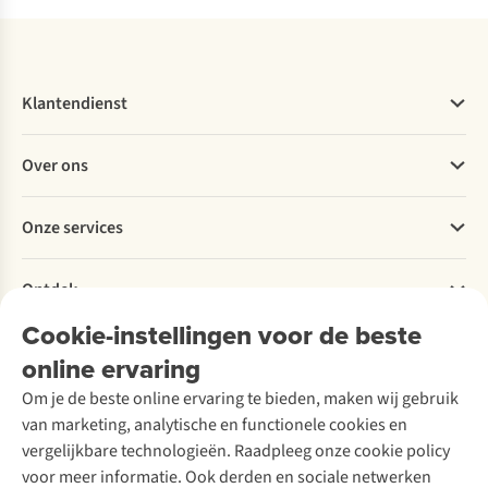
Klantendienst
Veelgestelde vragen
Over ons
Bestellen
Betalen
Werken bij A.S.Adventure
Onze services
Levering
Explore More
Retourneren
Verantwoord ondernemen
Verhuur / Skiverhuur
Bestelling herroepen
Ontdek
Over Ayacucho
Tweedehands
Onderhoud en herstellingen
Onze winkels
Cookie-instellingen voor de beste
Ski-onderhoud
A.S.Magazine
Garantie
Over A.S.Adventure
Wasservice
online ervaring
Podcast
Contact
Toegankelijkheidsverklaring
Schoenonderhoud
Explore Academy
Om je de beste online ervaring te bieden, maken wij gebruik
Schoenherstelling
Explore Camp
van marketing, analytische en functionele cookies en
Meld je aan voor de nieuwsbrief
Kledingherstelling
Gear Check
vergelijkbare technologieën. Raadpleeg onze cookie policy
Retouches
Inspiratie & advies
voor meer informatie. Ook derden en sociale netwerken