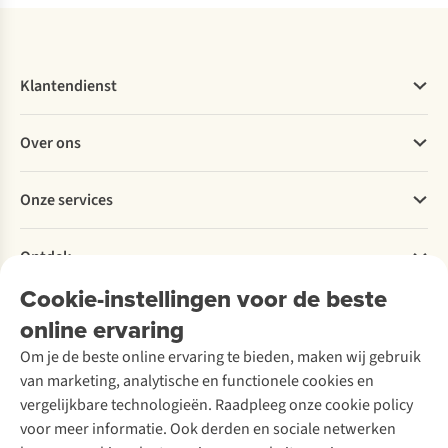
Klantendienst
Veelgestelde vragen
Over ons
Bestellen
Betalen
Werken bij A.S.Adventure
Onze services
Levering
Explore More
Retourneren
Verantwoord ondernemen
Verhuur / Skiverhuur
Bestelling herroepen
Ontdek
Over Ayacucho
Tweedehands
Onderhoud en herstellingen
Onze winkels
Cookie-instellingen voor de beste
Ski-onderhoud
A.S.Magazine
Garantie
Over A.S.Adventure
Wasservice
online ervaring
Podcast
Contact
Toegankelijkheidsverklaring
Schoenonderhoud
Explore Academy
Om je de beste online ervaring te bieden, maken wij gebruik
Schoenherstelling
Explore Camp
van marketing, analytische en functionele cookies en
Meld je aan voor de nieuwsbrief
Kledingherstelling
Gear Check
vergelijkbare technologieën. Raadpleeg onze cookie policy
Retouches
Inspiratie & advies
voor meer informatie. Ook derden en sociale netwerken
Voor bedrijven
Follow us