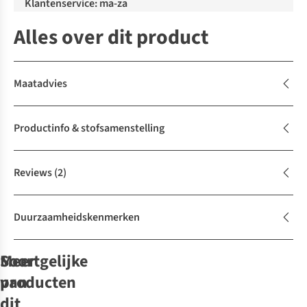
Klantenservice: ma-za
Alles over dit product
Maatadvies
Productinfo & stofsamenstelling
Reviews
(2)
Duurzaamheidskenmerken
Soortgelijke
Meer
producten
van
New
New
New
New
New
New
dit