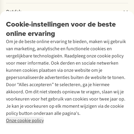
Retourneren
Verantwoord ondernemen
Verhuur / Skiverhuur
Bestelling herroepen
Ontdek
Over Ayacucho
Tweedehands
Onderhoud en herstellingen
Onze winkels
Cookie-instellingen voor de beste
Ski-onderhoud
A.S.Magazine
Garantie
Over A.S.Adventure
Wasservice
online ervaring
Podcast
Contact
Toegankelijkheidsverklaring
Schoenonderhoud
Explore Academy
Om je de beste online ervaring te bieden, maken wij gebruik
Schoenherstelling
Explore Camp
van marketing, analytische en functionele cookies en
Meld je aan voor de nieuwsbrief
Kledingherstelling
Gear Check
vergelijkbare technologieën. Raadpleeg onze cookie policy
Retouches
Inspiratie & advies
voor meer informatie. Ook derden en sociale netwerken
Voor bedrijven
Follow us
kunnen cookies plaatsen via onze website om je
gepersonaliseerde advertenties buiten de website te tonen.
Door “Alles accepteren” te selecteren, ga je hiermee
akkoord. Om dit niet steeds opnieuw te vragen, slaan wij je
voorkeuren voor het gebruik van cookies voor twee jaar op.
Je kan je voorkeuren op elk moment wijzigen via de cookie
Disclaimer
Privacy Policy
Algemene voorwaarden
policy button onderaan alle pagina's.
Cookie Policy
Onze cookie policy
Retail Concepts NV,
Smallandlaan 9,
B-2660 Hoboken