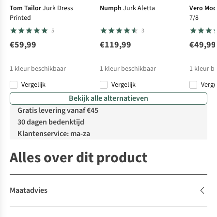
Tom Tailor
Jurk Dress
Numph
Jurk Aletta
Vero Mo
Printed
7/8
5
3
€59,99
€119,99
€49,99
1
kleur beschikbaar
1
kleur beschikbaar
1
kleur b
Vergelijk
Vergelijk
Verge
Bekijk alle alternatieven
Gratis levering vanaf €45
30 dagen bedenktijd
Klantenservice: ma-za
Alles over dit product
Maatadvies