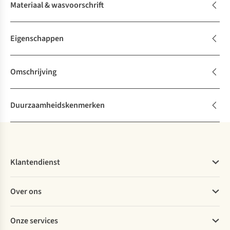
Materiaal & wasvoorschrift
Eigenschappen
Omschrijving
Duurzaamheidskenmerken
Klantendienst
Veelgestelde vragen
Over ons
Bestellen
Betalen
Werken bij A.S.Adventure
Onze services
Levering
Explore More