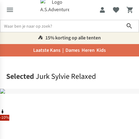
Sho
⛺️
15% korting op alle tenten
Laatste Kans |
Dames
Heren
Kids
Home
Selected
Jurk Sylvie Relaxed
-10%