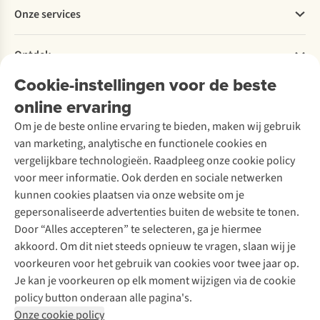
Werken bij A.S.Adventure
Onze services
Levering
Explore More
Retourneren
Verantwoord ondernemen
Verhuur / Skiverhuur
Bestelling herroepen
Ontdek
Over Ayacucho
Tweedehands
Onderhoud en herstellingen
Onze winkels
Cookie-instellingen voor de beste
Ski-onderhoud
A.S.Magazine
Garantie
Over A.S.Adventure
Wasservice
online ervaring
Podcast
Contact
Toegankelijkheidsverklaring
Schoenonderhoud
Explore Academy
Om je de beste online ervaring te bieden, maken wij gebruik
Schoenherstelling
Explore Camp
van marketing, analytische en functionele cookies en
Meld je aan voor de nieuwsbrief
Kledingherstelling
Gear Check
vergelijkbare technologieën. Raadpleeg onze cookie policy
Retouches
Inspiratie & advies
voor meer informatie. Ook derden en sociale netwerken
Voor bedrijven
Follow us
kunnen cookies plaatsen via onze website om je
gepersonaliseerde advertenties buiten de website te tonen.
Door “Alles accepteren” te selecteren, ga je hiermee
akkoord. Om dit niet steeds opnieuw te vragen, slaan wij je
voorkeuren voor het gebruik van cookies voor twee jaar op.
Je kan je voorkeuren op elk moment wijzigen via de cookie
Disclaimer
Privacy Policy
Algemene voorwaarden
policy button onderaan alle pagina's.
Cookie Policy
Onze cookie policy