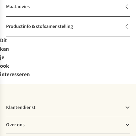
Maatadvies
Productinfo & stofsamenstelling
Dit
kan
je
ook
interesseren
Klantendienst
Veelgestelde vragen
Over ons
Bestellen
Betalen