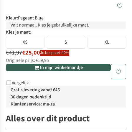
Kleur
:
Pageant Blue
Valt normaal. Kies je gebruikelijke maat.
Kies je maat:
XS
S
XL
€41,97
€25,00
Je bespaart 40%
Originele prijs: €59,95
In mijn winkelmandje
Vergelijk
Gratis levering vanaf €45
30 dagen bedenktijd
Klantenservice: ma-za
Alles over dit product