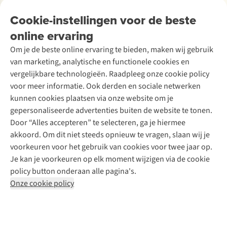
Over Ayacucho
Tweedehands
Onderhoud en herstellingen
Onze winkels
Cookie-instellingen voor de beste
Ski-onderhoud
A.S.Magazine
Garantie
Over A.S.Adventure
Wasservice
online ervaring
Podcast
Contact
Toegankelijkheidsverklaring
Schoenonderhoud
Explore Academy
Om je de beste online ervaring te bieden, maken wij gebruik
Schoenherstelling
Explore Camp
van marketing, analytische en functionele cookies en
Meld je aan voor de nieuwsbrief
Kledingherstelling
Gear Check
vergelijkbare technologieën. Raadpleeg onze cookie policy
Retouches
Inspiratie & advies
voor meer informatie. Ook derden en sociale netwerken
Voor bedrijven
Follow us
kunnen cookies plaatsen via onze website om je
gepersonaliseerde advertenties buiten de website te tonen.
Door “Alles accepteren” te selecteren, ga je hiermee
akkoord. Om dit niet steeds opnieuw te vragen, slaan wij je
voorkeuren voor het gebruik van cookies voor twee jaar op.
Je kan je voorkeuren op elk moment wijzigen via de cookie
Disclaimer
Privacy Policy
Algemene voorwaarden
policy button onderaan alle pagina's.
Cookie Policy
Onze cookie policy
Retail Concepts NV,
Smallandlaan 9,
B-2660 Hoboken
team@asadventure.com
+32 (0)3 828 30 15
BTW BE 0416.762.280