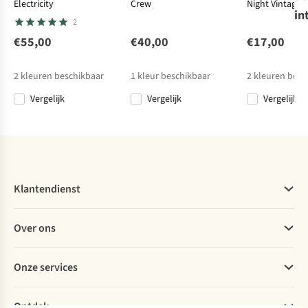
Electricity
Crew
Night Vintage
SuperRebel
in
2
Ski-Jas Bella
Girls Plain Coat
€55,00
€40,00
€17,00
1
€149,99
2
kleuren beschikbaar
1
kleur beschikbaar
2
kleuren besc
€75,00
Vergelijk
Vergelijk
Vergelijk
Vergelijk
Klantendienst
Veelgestelde vragen
Over ons
Bestellen
Betalen
Werken bij A.S.Adventure
Onze services
Levering
Explore More
Retourneren
Verantwoord ondernemen
Verhuur / Skiverhuur
Bestelling herroepen
Ontdek