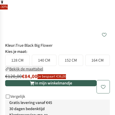
-30%
Kleur
:
True Black Big Flower
Kies je maat:
128 CM
140 CM
152 CM
164 CM
Bekijk de maattabel
€120,00
€84,00
Je bespaart €36,00
In mijn winkelmandje
Vergelijk
Gratis levering vanaf €45
30 dagen bedenktijd