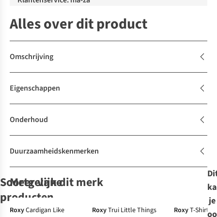
Klantenservice: ma-za
Alles over dit product
Omschrijving
Eigenschappen
Onderhoud
Duurzaamheidskenmerken
Di
Soortgelijke
Meer van dit merk
ka
producten
je
-50%
Roxy
Cardigan Like
Roxy
Trui Little Things
Roxy
T-Shirt Li
oo