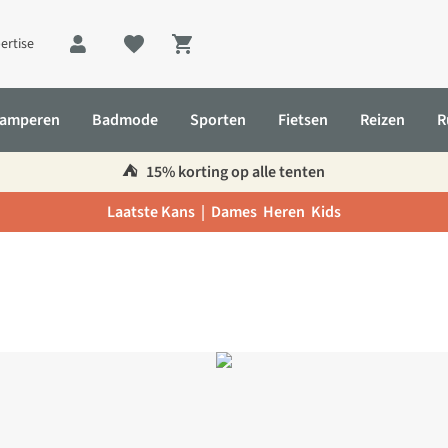
ertise
Shopping cart
amperen
Badmode
Sporten
Fietsen
Reizen
R
⛺️
15% korting op alle tenten
Laatste Kans |
Dames
Heren
Kids