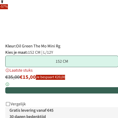
-57%
Kleur
:
Oil Green The Mo Mini Rg
Kies je maat:
152 CM | L/12Y
152 CM
Laatste stuks
€35,00
€15,00
Je bespaart €20,00
Vergelijk
Gratis levering vanaf €45
30 dagen bedenktijd