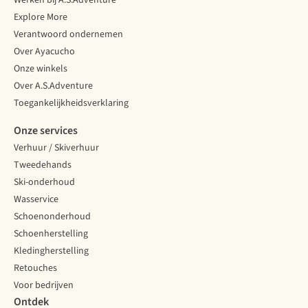
Werken bij A.S.Adventure
Explore More
Verantwoord ondernemen
Over Ayacucho
Onze winkels
Over A.S.Adventure
Toegankelijkheidsverklaring
Onze services
Verhuur / Skiverhuur
Tweedehands
Ski-onderhoud
Wasservice
Schoenonderhoud
Schoenherstelling
Kledingherstelling
Retouches
Voor bedrijven
Ontdek