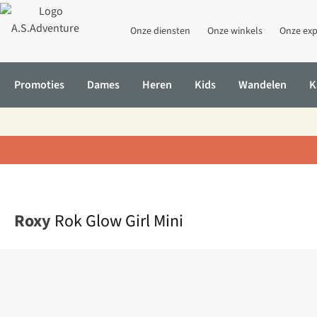
Onze diensten
Onze winkels
Onze exp
Promoties
Dames
Heren
Kids
Wandelen
K
Home
Rok Glow Girl Mini
Roxy
Rok Glow Girl Mini