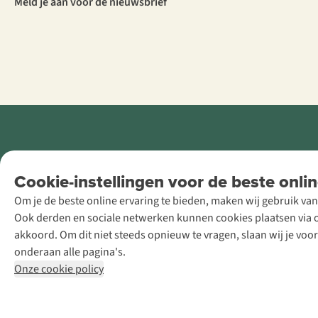
Meld je aan voor de nieuwsbrief
Retail Concepts
Cookie-instellingen voor de beste onlin
NV,
Om je de beste online ervaring te bieden, maken wij gebruik van
Smallandlaan
Ook derden en sociale netwerken kunnen cookies plaatsen via on
9, B-2660
akkoord. Om dit niet steeds opnieuw te vragen, slaan wij je voo
Hoboken
onderaan alle pagina's.
+32 (0)3 828
Onze cookie policy
30 15
team@asadventure.com
BTW BE