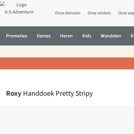
Onze diensten
Onze winkels
Onze exp
Promoties
Dames
Heren
Kids
Wandelen
K
Home
Handdoek Pretty Stripy
Roxy
Handdoek Pretty Stripy