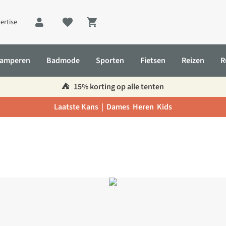
ertise
Shopping cart
amperen
Badmode
Sporten
Fietsen
Reizen
R
⛺️
15% korting op alle tenten
Laatste Kans |
Dames
Heren
Kids