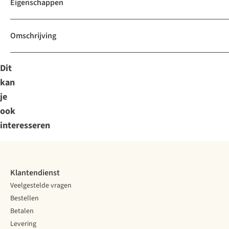
Eigenschappen
Omschrijving
Dit
kan
je
ook
interesseren
Klantendienst
Veelgestelde vragen
Bestellen
Betalen
Levering