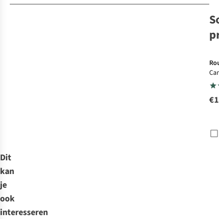
S
p
Ro
Ca
Lao
€1
Dit
kan
je
ook
interesseren