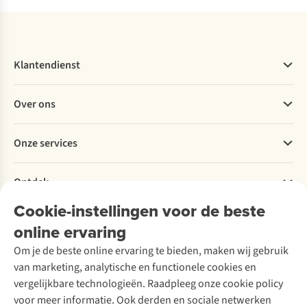
Klantendienst
Veelgestelde vragen
Over ons
Bestellen
Betalen
Werken bij A.S.Adventure
Onze services
Levering
Explore More
Retourneren
Verantwoord ondernemen
Verhuur / Skiverhuur
Bestelling herroepen
Ontdek
Over Ayacucho
Tweedehands
Onderhoud en herstellingen
Onze winkels
Cookie-instellingen voor de beste
Ski-onderhoud
A.S.Magazine
Garantie
Over A.S.Adventure
Wasservice
online ervaring
Podcast
Contact
Toegankelijkheidsverklaring
Schoenonderhoud
Explore Academy
Om je de beste online ervaring te bieden, maken wij gebruik
Schoenherstelling
Explore Camp
van marketing, analytische en functionele cookies en
Meld je aan voor de nieuwsbrief
Kledingherstelling
Gear Check
vergelijkbare technologieën. Raadpleeg onze cookie policy
Retouches
Inspiratie & advies
voor meer informatie. Ook derden en sociale netwerken