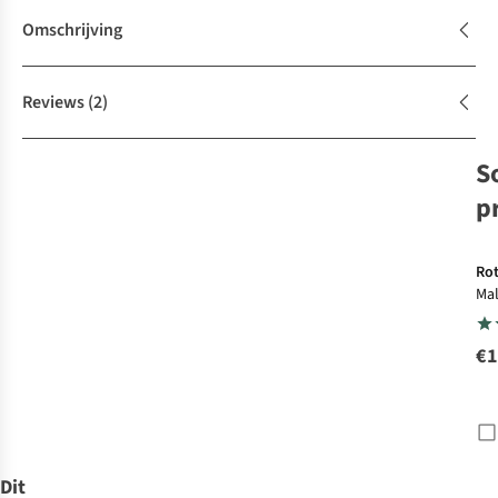
Omschrijving
Reviews
(2)
S
p
Ro
Mal
wan
wa
€1
Dit