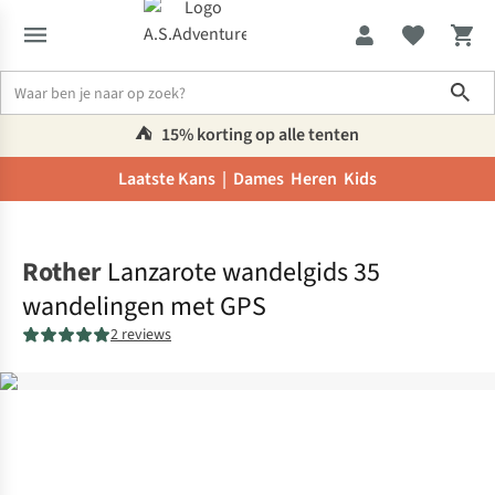
Sho
⛺️
15% korting op alle tenten
Laatste Kans |
Dames
Heren
Kids
Home
Rother
Lanzarote wandelgids 35
wandelingen met GPS
2 reviews