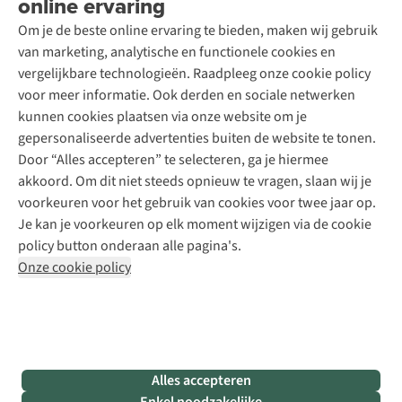
online ervaring
Podcast
Contact
Toegankelijkheidsverklaring
Schoenonderhoud
Explore Academy
Om je de beste online ervaring te bieden, maken wij gebruik
Schoenherstelling
Explore Camp
van marketing, analytische en functionele cookies en
Meld je aan voor de nieuwsbrief
Kledingherstelling
Gear Check
vergelijkbare technologieën. Raadpleeg onze cookie policy
Retouches
Inspiratie & advies
voor meer informatie. Ook derden en sociale netwerken
Voor bedrijven
Follow us
kunnen cookies plaatsen via onze website om je
gepersonaliseerde advertenties buiten de website te tonen.
Door “Alles accepteren” te selecteren, ga je hiermee
akkoord. Om dit niet steeds opnieuw te vragen, slaan wij je
voorkeuren voor het gebruik van cookies voor twee jaar op.
Je kan je voorkeuren op elk moment wijzigen via de cookie
Disclaimer
Privacy Policy
Algemene voorwaarden
policy button onderaan alle pagina's.
Cookie Policy
Onze cookie policy
Retail Concepts NV,
Smallandlaan 9,
B-2660 Hoboken
team@asadventure.com
+32 (0)3 828 30 15
BTW BE 0416.762.280
Alles accepteren