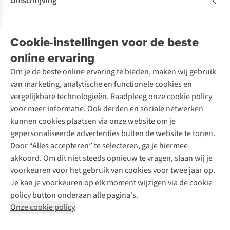
Omschrijving
Duurzaamheidskenmerken
Cookie-instellingen voor de beste
online ervaring
Om je de beste online ervaring te bieden, maken wij gebruik
van marketing, analytische en functionele cookies en
Klantendienst
vergelijkbare technologieën. Raadpleeg onze cookie policy
voor meer informatie. Ook derden en sociale netwerken
Veelgestelde vragen
Over ons
kunnen cookies plaatsen via onze website om je
Bestellen
gepersonaliseerde advertenties buiten de website te tonen.
Betalen
Werken bij A.S.Adventure
Door “Alles accepteren” te selecteren, ga je hiermee
Onze services
Levering
Explore More
akkoord. Om dit niet steeds opnieuw te vragen, slaan wij je
Retourneren
Verantwoord ondernemen
voorkeuren voor het gebruik van cookies voor twee jaar op.
Verhuur / Skiverhuur
Bestelling herroepen
Ontdek
Over Ayacucho
Je kan je voorkeuren op elk moment wijzigen via de cookie
Tweedehands
Onderhoud en herstellingen
Onze winkels
policy button onderaan alle pagina's.
Ski-onderhoud
A.S.Magazine
Garantie
Over A.S.Adventure
Onze cookie policy
Wasservice
Podcast
Contact
Toegankelijkheidsverklaring
Schoenonderhoud
Explore Academy