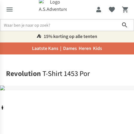
Sho
⛺️
15% korting op alle tenten
Laatste Kans |
Dames
Heren
Kids
Home
Revolution
T-Shirt 1453 Por