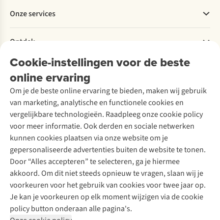
Betalen
Werken bij A.S.Adventure
Onze services
Levering
Explore More
Retourneren
Verantwoord ondernemen
Verhuur / Skiverhuur
Bestelling herroepen
Ontdek
Over Ayacucho
Tweedehands
Onderhoud en herstellingen
Onze winkels
Cookie-instellingen voor de beste
Ski-onderhoud
A.S.Magazine
Garantie
Over A.S.Adventure
Wasservice
online ervaring
Podcast
Contact
Toegankelijkheidsverklaring
Schoenonderhoud
Explore Academy
Om je de beste online ervaring te bieden, maken wij gebruik
Schoenherstelling
Explore Camp
van marketing, analytische en functionele cookies en
Meld je aan voor de nieuwsbrief
Kledingherstelling
Gear Check
vergelijkbare technologieën. Raadpleeg onze cookie policy
Retouches
Inspiratie & advies
voor meer informatie. Ook derden en sociale netwerken
Voor bedrijven
Follow us
kunnen cookies plaatsen via onze website om je
gepersonaliseerde advertenties buiten de website te tonen.
Door “Alles accepteren” te selecteren, ga je hiermee
akkoord. Om dit niet steeds opnieuw te vragen, slaan wij je
voorkeuren voor het gebruik van cookies voor twee jaar op.
Je kan je voorkeuren op elk moment wijzigen via de cookie
Disclaimer
Privacy Policy
Algemene voorwaarden
policy button onderaan alle pagina's.
Cookie Policy