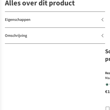
Alles over dit product
Eigenschappen
Omschrijving
S
p
E
Rea
Maa
Por
€1