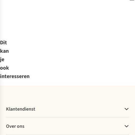
Dit
kan
je
ook
interesseren
Klantendienst
Veelgestelde vragen
Over ons
Bestellen