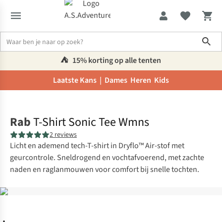
Sho
⛺️
15% korting op alle tenten
Laatste Kans |
Dames
Heren
Kids
Home
Rab
T-Shirt Sonic Tee Wmns
2 reviews
Licht en ademend tech-T-shirt in Dryflo™ Air-stof met
geurcontrole. Sneldrogend en vochtafvoerend, met zachte
naden en raglanmouwen voor comfort bij snelle tochten.