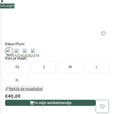
Ultralight
Kleur
:
Plum
Kies je maat:
XS
S
M
L
XL
Bekijk de maattabel
€40,00
In mijn winkelmandje