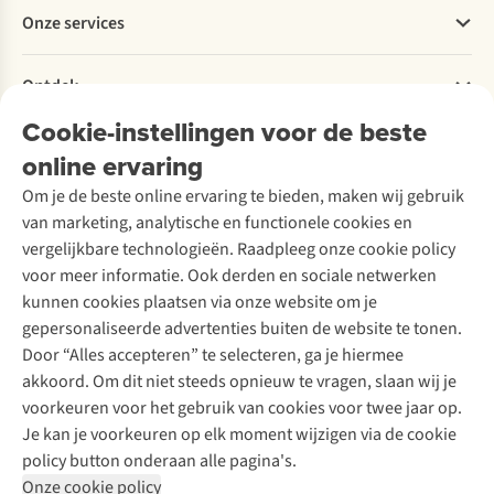
Werken bij A.S.Adventure
Onze services
Levering
Explore More
Retourneren
Verantwoord ondernemen
Verhuur / Skiverhuur
Bestelling herroepen
Ontdek
Over Ayacucho
Tweedehands
Onderhoud en herstellingen
Onze winkels
Cookie-instellingen voor de beste
Ski-onderhoud
A.S.Magazine
Garantie
Over A.S.Adventure
Wasservice
online ervaring
Podcast
Contact
Toegankelijkheidsverklaring
Schoenonderhoud
Explore Academy
Om je de beste online ervaring te bieden, maken wij gebruik
Schoenherstelling
Explore Camp
van marketing, analytische en functionele cookies en
Meld je aan voor de nieuwsbrief
Kledingherstelling
Gear Check
vergelijkbare technologieën. Raadpleeg onze cookie policy
Retouches
Inspiratie & advies
voor meer informatie. Ook derden en sociale netwerken
Voor bedrijven
Follow us
kunnen cookies plaatsen via onze website om je
gepersonaliseerde advertenties buiten de website te tonen.
Door “Alles accepteren” te selecteren, ga je hiermee
akkoord. Om dit niet steeds opnieuw te vragen, slaan wij je
voorkeuren voor het gebruik van cookies voor twee jaar op.
Je kan je voorkeuren op elk moment wijzigen via de cookie
Disclaimer
Privacy Policy
Algemene voorwaarden
policy button onderaan alle pagina's.
Cookie Policy
Onze cookie policy