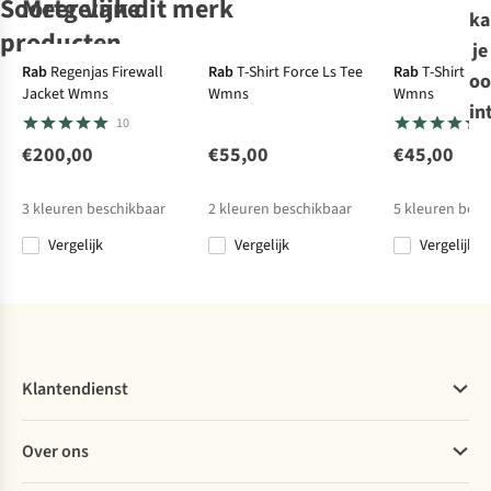
Soortgelijke
Meer van dit merk
ka
Ultralig
producten
je
-30%
Rab
Regenjas Firewall
Rab
T-Shirt Force Ls Tee
Rab
T-Shirt Fo
oo
Jacket Wmns
Wmns
Wmns
Sherpa
Sherpa
Patagonia
T-Shirt
Sherpa
T-Shirt
T-Shirt
T-
in
10
Neha V-Neck Tee
Neha V-Neck Tee
Shirt P-6 Logo
Neha V-Neck Tee
Responsibili-Tee
€200,00
€55,00
€45,00
27
27
20
27
€50,00
€50,00
€50,00
€50,00
3
kleuren beschikbaar
2
kleuren beschikbaar
5
kleuren besc
€35,00
Vergelijk
Vergelijk
Vergelijk
Vergelijk
Vergelijk
Vergelijk
Vergelijk
Klantendienst
Veelgestelde vragen
Over ons
Bestellen
Betalen