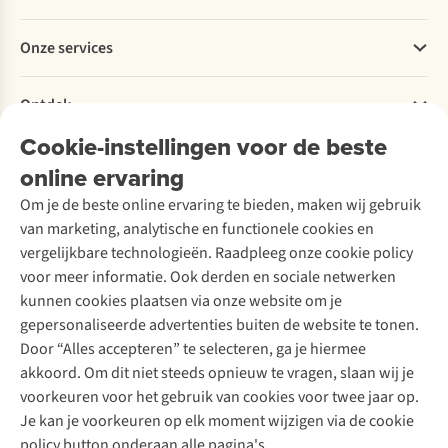
Bestellen
Betalen
Werken bij A.S.Adventure
Onze services
Levering
Explore More
Retourneren
Verantwoord ondernemen
Verhuur / Skiverhuur
Bestelling herroepen
Ontdek
Over Ayacucho
Tweedehands
Onderhoud en herstellingen
Onze winkels
Cookie-instellingen voor de beste
Ski-onderhoud
A.S.Magazine
Garantie
Over A.S.Adventure
Wasservice
online ervaring
Podcast
Contact
Toegankelijkheidsverklaring
Schoenonderhoud
Explore Academy
Om je de beste online ervaring te bieden, maken wij gebruik
Schoenherstelling
Explore Camp
van marketing, analytische en functionele cookies en
Meld je aan voor de nieuwsbrief
Kledingherstelling
Gear Check
vergelijkbare technologieën. Raadpleeg onze cookie policy
Retouches
Inspiratie & advies
voor meer informatie. Ook derden en sociale netwerken
Voor bedrijven
Follow us
kunnen cookies plaatsen via onze website om je
gepersonaliseerde advertenties buiten de website te tonen.
Door “Alles accepteren” te selecteren, ga je hiermee
akkoord. Om dit niet steeds opnieuw te vragen, slaan wij je
voorkeuren voor het gebruik van cookies voor twee jaar op.
Je kan je voorkeuren op elk moment wijzigen via de cookie
Disclaimer
Privacy Policy
Algemene voorwaarden
policy button onderaan alle pagina's.