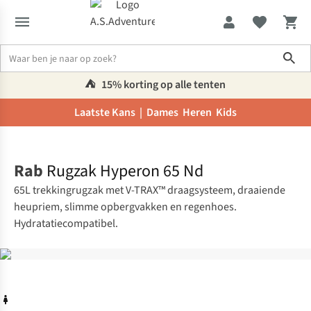
Sho
⛺️
15% korting op alle tenten
Laatste Kans |
Dames
Heren
Kids
Home
Rab
Rugzak Hyperon 65 Nd
65L trekkingrugzak met V-TRAX™ draagsysteem, draaiende
heupriem, slimme opbergvakken en regenhoes.
Hydratatiecompatibel.