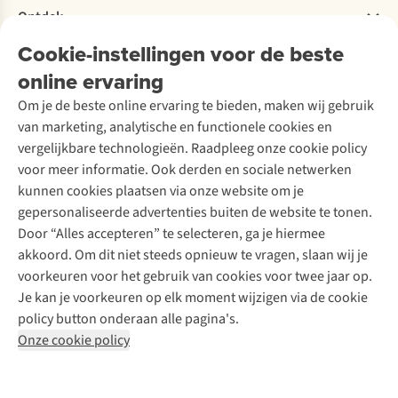
Verhuur / Skiverhuur
Bestelling herroepen
Ontdek
Over Ayacucho
Tweedehands
Onderhoud en herstellingen
Onze winkels
Cookie-instellingen voor de beste
Ski-onderhoud
A.S.Magazine
Garantie
Over A.S.Adventure
Wasservice
online ervaring
Podcast
Contact
Toegankelijkheidsverklaring
Schoenonderhoud
Explore Academy
Om je de beste online ervaring te bieden, maken wij gebruik
Schoenherstelling
Explore Camp
van marketing, analytische en functionele cookies en
Meld je aan voor de nieuwsbrief
Kledingherstelling
Gear Check
vergelijkbare technologieën. Raadpleeg onze cookie policy
Retouches
Inspiratie & advies
voor meer informatie. Ook derden en sociale netwerken
Voor bedrijven
Follow us
kunnen cookies plaatsen via onze website om je
gepersonaliseerde advertenties buiten de website te tonen.
Door “Alles accepteren” te selecteren, ga je hiermee
akkoord. Om dit niet steeds opnieuw te vragen, slaan wij je
voorkeuren voor het gebruik van cookies voor twee jaar op.
Je kan je voorkeuren op elk moment wijzigen via de cookie
Disclaimer
Privacy Policy
Algemene voorwaarden
policy button onderaan alle pagina's.
Cookie Policy
Onze cookie policy
Retail Concepts NV,
Smallandlaan 9,
B-2660 Hoboken
team@asadventure.com
+32 (0)3 828 30 15