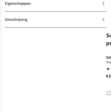
Eigenschappen
Omschrijving
S
p
Qal
Tro
Tub
€3