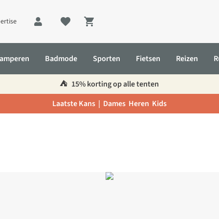
ertise
Shopping cart
amperen
Badmode
Sporten
Fietsen
Reizen
R
⛺️
15% korting op alle tenten
Laatste Kans |
Dames
Heren
Kids