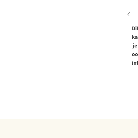
Di
ka
je
oo
in