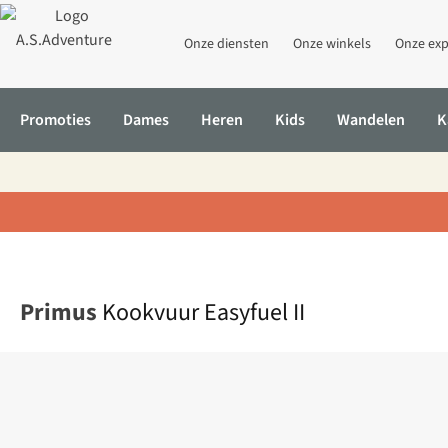
Onze diensten
Onze winkels
Onze exp
Promoties
Dames
Heren
Kids
Wandelen
K
Home
Kookvuur Easyfuel II
Primus
Kookvuur Easyfuel II