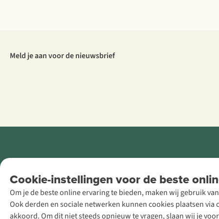
Meld je aan voor de nieuwsbrief
Retail Concepts
Cookie-instellingen voor de beste onlin
NV,
Om je de beste online ervaring te bieden, maken wij gebruik van
Smallandlaan
Ook derden en sociale netwerken kunnen cookies plaatsen via on
9, B-2660
akkoord. Om dit niet steeds opnieuw te vragen, slaan wij je voo