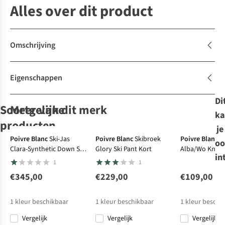
Alles over dit product
Omschrijving
Eigenschappen
Di
Soortgelijke
Meer van dit merk
ka
producten
je
-30%
-30%
Poivre Blanc
Ski-Jas
Poivre Blanc
Skibroek
Poivre Blanc
F
oo
Clara-Synthetic Down Ski
Glory Ski Pant Kort
Alba/Wo Knit P
Collective Of
Goldbergh
Roxy
Protest
Fleece
Fleece
in
Jacket
1
1
Moving People
Fleece Serena
Chloe Kim
Ivory 1/4 Zip
Trui Woman
Print Polar
Active Top
€345,00
€229,00
€109,00
3
3
1
Sweat
€69,95
€119,00
€95,00
€64,99
1
kleur beschikbaar
1
kleur beschikbaar
1
kleur beschi
€83,30
€66,50
Vergelijk
Vergelijk
Vergelijk