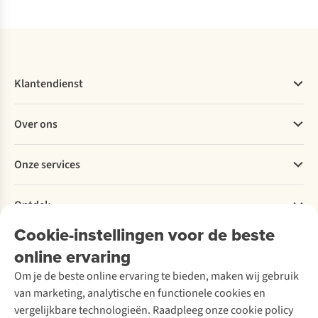
Vergelijk
Vergelijk
Vergelijk
Vergelijk
Klantendienst
Veelgestelde vragen
Over ons
Bestellen
Betalen
Werken bij A.S.Adventure
Onze services
Levering
Explore More
Retourneren
Verantwoord ondernemen
Verhuur / Skiverhuur
Bestelling herroepen
Ontdek
Over Ayacucho
Tweedehands
Onderhoud en herstellingen
Onze winkels
Cookie-instellingen voor de beste
Ski-onderhoud
A.S.Magazine
Garantie
Over A.S.Adventure
Wasservice
online ervaring
Podcast
Contact
Toegankelijkheidsverklaring
Schoenonderhoud
Explore Academy
Om je de beste online ervaring te bieden, maken wij gebruik
Schoenherstelling
Explore Camp
van marketing, analytische en functionele cookies en
Meld je aan voor de nieuwsbrief
Kledingherstelling
Gear Check
vergelijkbare technologieën. Raadpleeg onze cookie policy