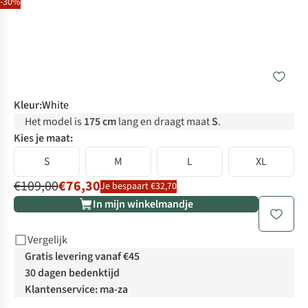
-30%
Kleur
:
White
Het model is
175 cm
lang en draagt maat
S
.
Kies je maat:
S
M
L
XL
€109,00
€76,30
Je bespaart €32,70
In mijn winkelmandje
Vergelijk
Gratis levering vanaf €45
30 dagen bedenktijd
Klantenservice: ma-za