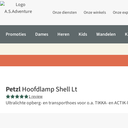
Onze diensten
Onze winkels
Onze exp
Promoties
Dames
Heren
Kids
Wandelen
K
Home
Hoofdlamp Shell Lt
Petzl
Hoofdlamp Shell Lt
1 review
Ultralichte opberg- en transporthoes voor o.a. TIKKA- en ACTIK