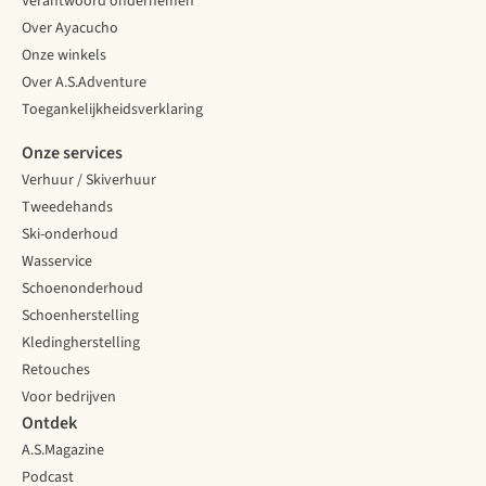
Verantwoord ondernemen
Over Ayacucho
Onze winkels
Over A.S.Adventure
Toegankelijkheidsverklaring
Onze services
Verhuur / Skiverhuur
Tweedehands
Ski-onderhoud
Wasservice
Schoenonderhoud
Schoenherstelling
Kledingherstelling
Retouches
Voor bedrijven
Ontdek
A.S.Magazine
Podcast