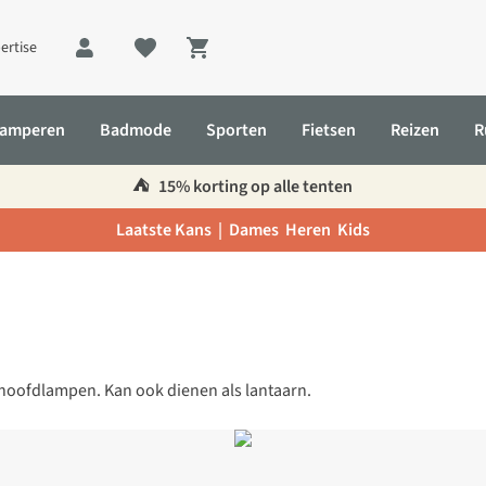
ertise
Shopping cart
amperen
Badmode
Sporten
Fietsen
Reizen
R
⛺️
15% korting op alle tenten
Laatste Kans |
Dames
Heren
Kids
-hoofdlampen. Kan ook dienen als lantaarn.