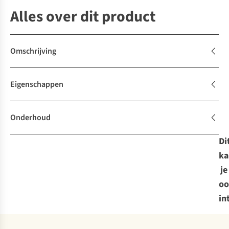
Alles over dit product
Omschrijving
Eigenschappen
Onderhoud
Di
ka
je
oo
in