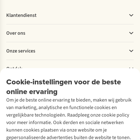
Klantendienst
Veelgestelde vragen
Over ons
Bestellen
Betalen
Werken bij A.S.Adventure
Onze services
Levering
Explore More
Retourneren
Verantwoord ondernemen
Verhuur / Skiverhuur
Bestelling herroepen
Ontdek
Over Ayacucho
Tweedehands
Onderhoud en herstellingen
Onze winkels
Cookie-instellingen voor de beste
Ski-onderhoud
A.S.Magazine
Garantie
Over A.S.Adventure
Wasservice
online ervaring
Podcast
Contact
Toegankelijkheidsverklaring
Schoenonderhoud
Explore Academy
Om je de beste online ervaring te bieden, maken wij gebruik
Schoenherstelling
Explore Camp
van marketing, analytische en functionele cookies en
Meld je aan voor de nieuwsbrief
Kledingherstelling
Gear Check
vergelijkbare technologieën. Raadpleeg onze cookie policy
Retouches
Inspiratie & advies
voor meer informatie. Ook derden en sociale netwerken
Voor bedrijven
Follow us
kunnen cookies plaatsen via onze website om je
gepersonaliseerde advertenties buiten de website te tonen.