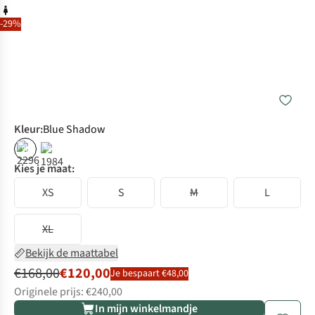
-29%
Kleur
:
Blue Shadow
%
%
Kies je maat:
XS
S
M
L
XL
Bekijk de maattabel
€168,00
€120,00
Je bespaart €48,00
Originele prijs: €240,00
In mijn winkelmandje