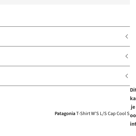
Di
ka
Ultralight
je
Patagonia
T-Shirt W'S L/S Cap Cool Sun 
oo
in