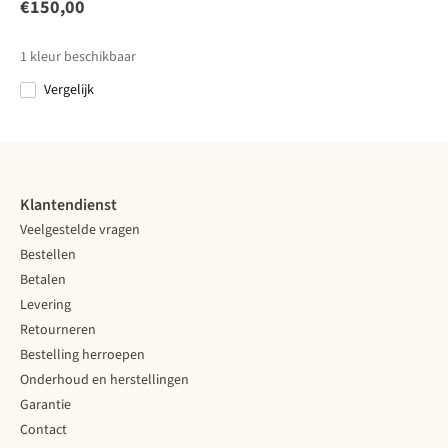
Coast Lite W
Redmont
Fjäll Dress
Fjäll Dress
€150,00
49
2
2
Dress
€120,00
€120,00
€170,00
€170,00
1
kleur beschikbaar
Vergelijk
Vergelijk
Vergelijk
Vergelijk
Vergelijk
Klantendienst
Veelgestelde vragen
Bestellen
Betalen
Levering
Retourneren
Bestelling herroepen
Onderhoud en herstellingen
Garantie
Contact