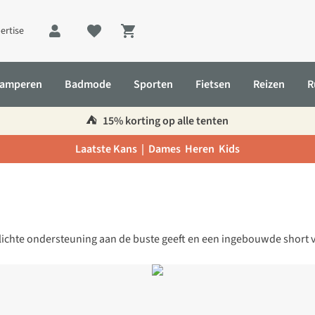
ertise
Shopping cart
amperen
Badmode
Sporten
Fietsen
Reizen
R
⛺️
15% korting op alle tenten
Laatste Kans |
Dames
Heren
Kids
 die lichte ondersteuning aan de buste geeft en een ingebouwde sho