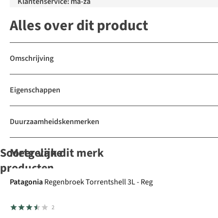
Klantenservice: ma-za
Alles over dit product
Omschrijving
Eigenschappen
Duurzaamheidskenmerken
Soortgelijke
Meer van dit merk
producten
Patagonia
Regenbroek Torrentshell 3L - Reg
Fjällräven
Vaude
Fjällräven
Fjällräven
Jurk
2
Jurk High
Women'S
Jurk Abisko
Jurk Abisko