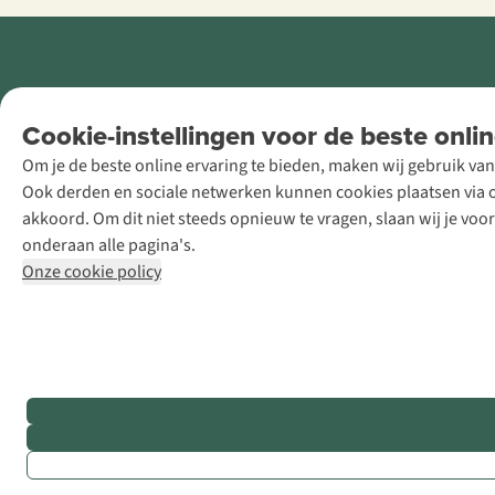
Retail Concepts
Cookie-instellingen voor de beste onlin
NV,
Om je de beste online ervaring te bieden, maken wij gebruik van
Smallandlaan
Ook derden en sociale netwerken kunnen cookies plaatsen via on
9, B-2660
akkoord. Om dit niet steeds opnieuw te vragen, slaan wij je voo
Hoboken
onderaan alle pagina's.
+32 (0)3 828
Onze cookie policy
30 15
team@asadventure.com
BTW BE
0416.762.280