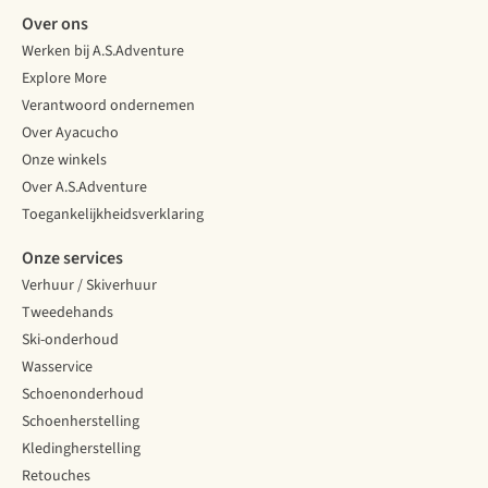
Over ons
Werken bij A.S.Adventure
Explore More
Verantwoord ondernemen
Over Ayacucho
Onze winkels
Over A.S.Adventure
Toegankelijkheidsverklaring
Onze services
Verhuur / Skiverhuur
Tweedehands
Ski-onderhoud
Wasservice
Schoenonderhoud
Schoenherstelling
Kledingherstelling
Retouches