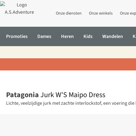
Onze diensten
Onze winkels
Onze exp
Promoties
Dames
Heren
Kids
Wandelen
K
Home
Jurk W'S Maipo Dress
Patagonia
Jurk W'S Maipo Dress
Lichte, veelzijdige jurk met zachte interlockstof, een voering