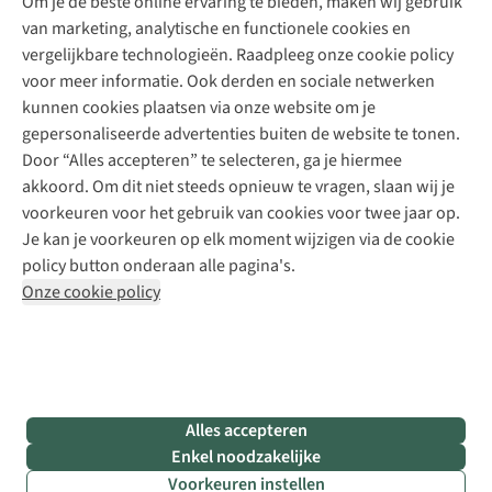
Om je de beste online ervaring te bieden, maken wij gebruik
Schoenherstelling
Explore Camp
van marketing, analytische en functionele cookies en
Meld je aan voor de nieuwsbrief
Kledingherstelling
Gear Check
vergelijkbare technologieën. Raadpleeg onze cookie policy
Retouches
Inspiratie & advies
voor meer informatie. Ook derden en sociale netwerken
Voor bedrijven
Follow us
kunnen cookies plaatsen via onze website om je
gepersonaliseerde advertenties buiten de website te tonen.
Door “Alles accepteren” te selecteren, ga je hiermee
akkoord. Om dit niet steeds opnieuw te vragen, slaan wij je
voorkeuren voor het gebruik van cookies voor twee jaar op.
Je kan je voorkeuren op elk moment wijzigen via de cookie
Disclaimer
Privacy Policy
Algemene voorwaarden
policy button onderaan alle pagina's.
Cookie Policy
Onze cookie policy
Retail Concepts NV,
Smallandlaan 9,
B-2660 Hoboken
team@asadventure.com
+32 (0)3 828 30 15
BTW BE 0416.762.280
Alles accepteren
Enkel noodzakelijke
Voorkeuren instellen