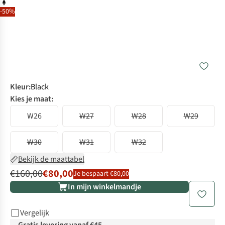
-50%
Kleur
:
Black
Kies je maat:
W26
W27
W28
W29
W30
W31
W32
Bekijk de maattabel
€160,00
€80,00
Je bespaart €80,00
In mijn winkelmandje
Vergelijk