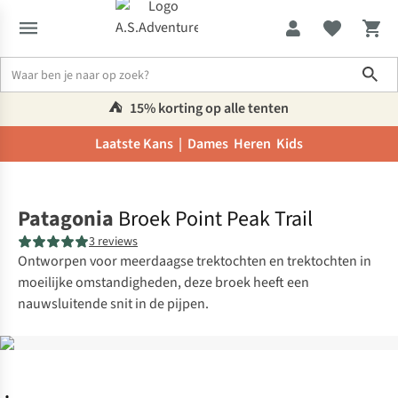
Sho
⛺️
15% korting op alle tenten
Laatste Kans |
Dames
Heren
Kids
Home
Patagonia
Broek Point Peak Trail
3 reviews
Ontworpen voor meerdaagse trektochten en trektochten in
moeilijke omstandigheden, deze broek heeft een
nauwsluitende snit in de pijpen.