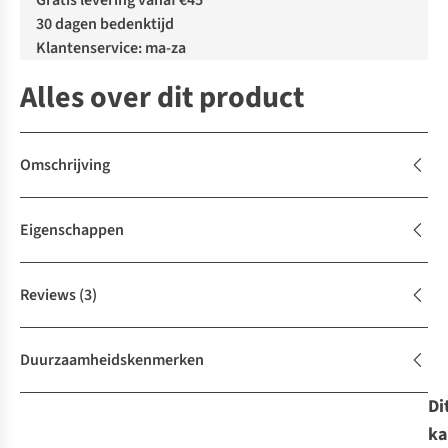
Gratis levering vanaf €45
30 dagen bedenktijd
Klantenservice: ma-za
Alles over dit product
Omschrijving
Eigenschappen
Reviews
(3)
Duurzaamheidskenmerken
Di
ka