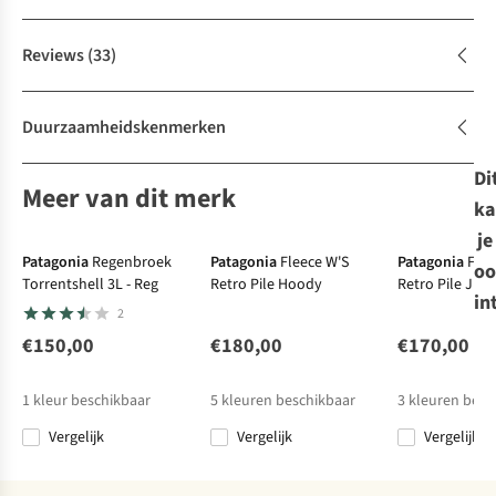
Reviews
(33)
Duurzaamheidskenmerken
Di
Meer van dit merk
ka
je
Patagonia
Regenbroek
Patagonia
Fleece W'S
Patagonia
Flee
oo
Torrentshell 3L - Reg
Retro Pile Hoody
Retro Pile Jkt
in
2
€150,00
€180,00
€170,00
1
kleur beschikbaar
5
kleuren beschikbaar
3
kleuren besc
Vergelijk
Vergelijk
Vergelijk