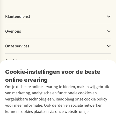
Klantendienst
Veelgestelde vragen
Over ons
Bestellen
Betalen
Werken bij A.S.Adventure
Onze services
Levering
Explore More
Retourneren
Verantwoord ondernemen
Verhuur / Skiverhuur
Bestelling herroepen
Ontdek
Over Ayacucho
Tweedehands
Onderhoud en herstellingen
Onze winkels
Cookie-instellingen voor de beste
Ski-onderhoud
A.S.Magazine
Garantie
Over A.S.Adventure
Wasservice
online ervaring
Podcast
Contact
Toegankelijkheidsverklaring
Schoenonderhoud
Explore Academy
Om je de beste online ervaring te bieden, maken wij gebruik
Schoenherstelling
Explore Camp
van marketing, analytische en functionele cookies en
Meld je aan voor de nieuwsbrief
Kledingherstelling
Gear Check
vergelijkbare technologieën. Raadpleeg onze cookie policy
Retouches
Inspiratie & advies
voor meer informatie. Ook derden en sociale netwerken
Voor bedrijven
Follow us
kunnen cookies plaatsen via onze website om je