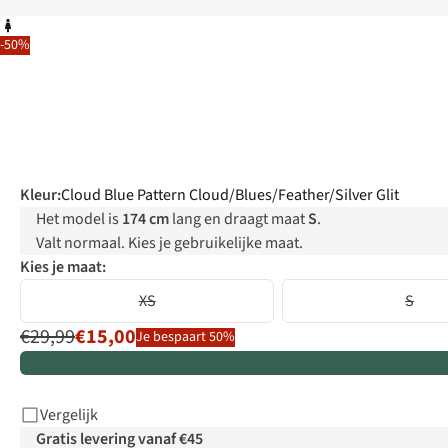
-50%
Kleur
:
Cloud Blue Pattern Cloud/Blues/Feather/Silver Glit
Het model is
174 cm
lang en draagt maat
S
.
Valt normaal. Kies je gebruikelijke maat.
Kies je maat:
XS
S
€29,99
€15,00
Je bespaart 50%
Vergelijk
Gratis levering vanaf €45