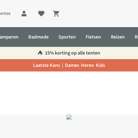
ertise
Shopping cart
amperen
Badmode
Sporten
Fietsen
Reizen
R
⛺️
15% korting op alle tenten
Laatste Kans |
Dames
Heren
Kids