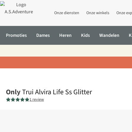
Onze diensten
Onze winkels
Onze exp
Promoties
Dames
Heren
Kids
Wandelen
K
Home
Trui Alvira Life Ss Glitter
Only
Trui Alvira Life Ss Glitter
1 review