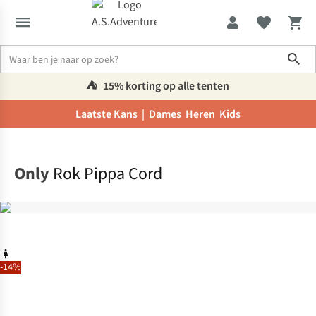
Sho
⛺️
15% korting op alle tenten
Laatste Kans |
Dames
Heren
Kids
Home
Only
Rok Pippa Cord
-14%