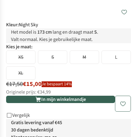
Kleur
:
Night Sky
Het model is
173 cm
lang en draagt maat
S
.
Valt normaal. Kies je gebruikelijke maat.
Kies je maat:
XS
S
M
L
XL
€17,50
€15,00
Je bespaart 14%
Originele prijs: €34,99
In mijn winkelmandje
Vergelijk
Gratis levering vanaf €45
30 dagen bedenktijd