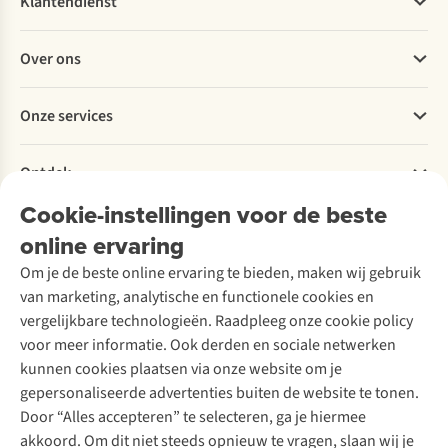
Klantendienst
Veelgestelde vragen
Over ons
Bestellen
Betalen
Werken bij A.S.Adventure
Onze services
Levering
Explore More
Retourneren
Verantwoord ondernemen
Verhuur / Skiverhuur
Bestelling herroepen
Ontdek
Over Ayacucho
Tweedehands
Onderhoud en herstellingen
Onze winkels
Cookie-instellingen voor de beste
Ski-onderhoud
A.S.Magazine
Garantie
Over A.S.Adventure
Wasservice
online ervaring
Podcast
Contact
Toegankelijkheidsverklaring
Schoenonderhoud
Explore Academy
Om je de beste online ervaring te bieden, maken wij gebruik
Schoenherstelling
Explore Camp
van marketing, analytische en functionele cookies en
Meld je aan voor de nieuwsbrief
Kledingherstelling
Gear Check
vergelijkbare technologieën. Raadpleeg onze cookie policy
Retouches
Inspiratie & advies
voor meer informatie. Ook derden en sociale netwerken
Voor bedrijven
Follow us
kunnen cookies plaatsen via onze website om je
gepersonaliseerde advertenties buiten de website te tonen.
Door “Alles accepteren” te selecteren, ga je hiermee
akkoord. Om dit niet steeds opnieuw te vragen, slaan wij je