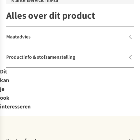
Klantenservice: ma-za
Alles over dit product
Maatadvies
Productinfo & stofsamenstelling
Dit
kan
je
ook
interesseren