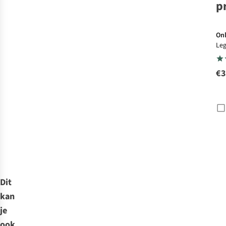
p
Onl
Leg
Hw 
€3
Dit
kan
je
ook