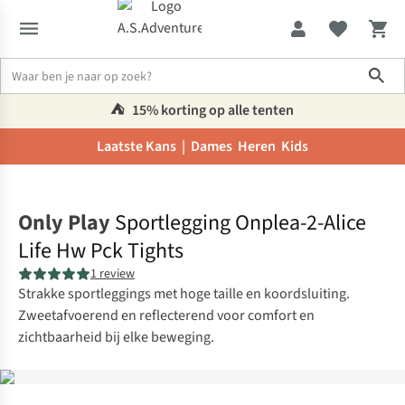
Sho
⛺️
15% korting op alle tenten
Laatste Kans |
Dames
Heren
Kids
Home
Only Play
Sportlegging Onplea-2-Alice
Life Hw Pck Tights
1 review
Strakke sportleggings met hoge taille en koordsluiting.
Zweetafvoerend en reflecterend voor comfort en
zichtbaarheid bij elke beweging.