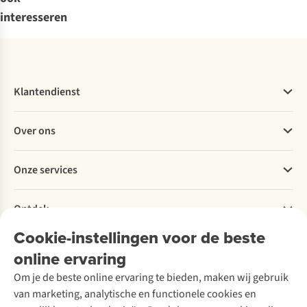
interesseren
Klantendienst
Veelgestelde vragen
Over ons
Bestellen
Betalen
Werken bij A.S.Adventure
Onze services
Levering
Explore More
Retourneren
Verantwoord ondernemen
Verhuur / Skiverhuur
Bestelling herroepen
Ontdek
Over Ayacucho
Tweedehands
Onderhoud en herstellingen
Onze winkels
Cookie-instellingen voor de beste
Ski-onderhoud
A.S.Magazine
Garantie
Over A.S.Adventure
Wasservice
online ervaring
Podcast
Contact
Toegankelijkheidsverklaring
Schoenonderhoud
Explore Academy
Om je de beste online ervaring te bieden, maken wij gebruik
Schoenherstelling
Explore Camp
van marketing, analytische en functionele cookies en
Meld je aan voor de nieuwsbrief
Kledingherstelling
Gear Check