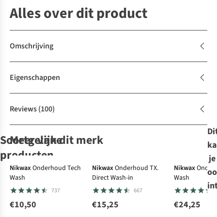
Alles over dit product
Omschrijving
Eigenschappen
Reviews
(100)
Di
Soortgelijke
Meer van dit merk
ka
producten
Care & Repair
Care & Repair
je
favoriet
favoriet
Nikwax
Onderhoud Tech
Nikwax
Onderhoud TX.
Nikwax
Onder
oo
Wash
Direct Wash-in
Wash
Grangers
Nikwax
Grangers
Nikwax
in
737
667
Onderhoud
Onderhoud Tech
Onderhoud G-
Onderhoud
Leather
Wash
Wax
Nubuck & Suede
€10,50
€15,25
€24,25
539
737
278
127
Conditioner
Spray On 125ml