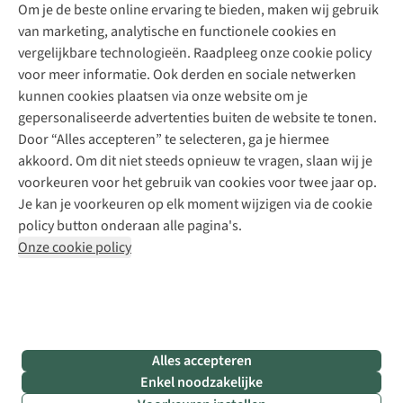
Explore Academy
Om je de beste online ervaring te bieden, maken wij gebruik
Schoenherstelling
Explore Camp
van marketing, analytische en functionele cookies en
Meld je aan voor de nieuwsbrief
Kledingherstelling
Gear Check
vergelijkbare technologieën. Raadpleeg onze cookie policy
Retouches
Inspiratie & advies
voor meer informatie. Ook derden en sociale netwerken
Voor bedrijven
Follow us
kunnen cookies plaatsen via onze website om je
gepersonaliseerde advertenties buiten de website te tonen.
Door “Alles accepteren” te selecteren, ga je hiermee
akkoord. Om dit niet steeds opnieuw te vragen, slaan wij je
voorkeuren voor het gebruik van cookies voor twee jaar op.
Je kan je voorkeuren op elk moment wijzigen via de cookie
Disclaimer
Privacy Policy
Algemene voorwaarden
policy button onderaan alle pagina's.
Cookie Policy
Onze cookie policy
Retail Concepts NV,
Smallandlaan 9,
B-2660 Hoboken
team@asadventure.com
+32 (0)3 828 30 15
BTW BE 0416.762.280
Alles accepteren
Enkel noodzakelijke