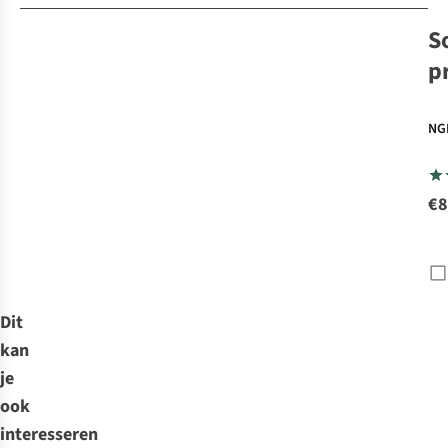
S
p
NG
€8
Dit
kan
je
ook
interesseren