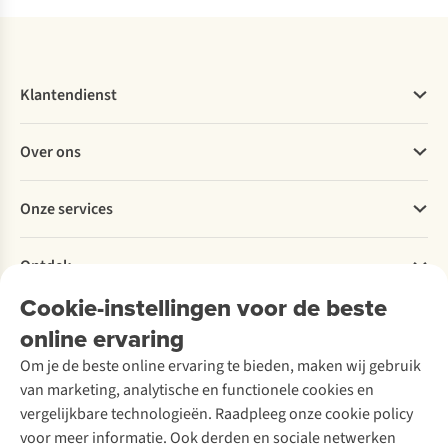
Klantendienst
Veelgestelde vragen
Over ons
Bestellen
Betalen
Werken bij A.S.Adventure
Onze services
Levering
Explore More
Retourneren
Verantwoord ondernemen
Verhuur / Skiverhuur
Bestelling herroepen
Ontdek
Over Ayacucho
Tweedehands
Onderhoud en herstellingen
Onze winkels
Cookie-instellingen voor de beste
Ski-onderhoud
A.S.Magazine
Garantie
Over A.S.Adventure
Wasservice
online ervaring
Podcast
Contact
Toegankelijkheidsverklaring
Schoenonderhoud
Explore Academy
Om je de beste online ervaring te bieden, maken wij gebruik
Schoenherstelling
Explore Camp
van marketing, analytische en functionele cookies en
Meld je aan voor de nieuwsbrief
Kledingherstelling
Gear Check
vergelijkbare technologieën. Raadpleeg onze cookie policy
Retouches
Inspiratie & advies
voor meer informatie. Ook derden en sociale netwerken