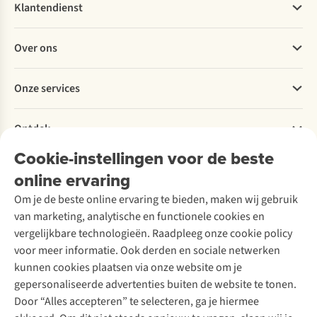
Klantendienst
Veelgestelde vragen
Over ons
Bestellen
Betalen
Werken bij A.S.Adventure
Onze services
Levering
Explore More
Retourneren
Verantwoord ondernemen
Verhuur / Skiverhuur
Bestelling herroepen
Ontdek
Over Ayacucho
Tweedehands
Onderhoud en herstellingen
Onze winkels
Cookie-instellingen voor de beste
Ski-onderhoud
A.S.Magazine
Garantie
Over A.S.Adventure
Wasservice
online ervaring
Podcast
Contact
Toegankelijkheidsverklaring
Schoenonderhoud
Explore Academy
Om je de beste online ervaring te bieden, maken wij gebruik
Schoenherstelling
Explore Camp
van marketing, analytische en functionele cookies en
Meld je aan voor de nieuwsbrief
Kledingherstelling
Gear Check
vergelijkbare technologieën. Raadpleeg onze cookie policy
Retouches
Inspiratie & advies
voor meer informatie. Ook derden en sociale netwerken
Voor bedrijven
Follow us
kunnen cookies plaatsen via onze website om je
gepersonaliseerde advertenties buiten de website te tonen.
Door “Alles accepteren” te selecteren, ga je hiermee