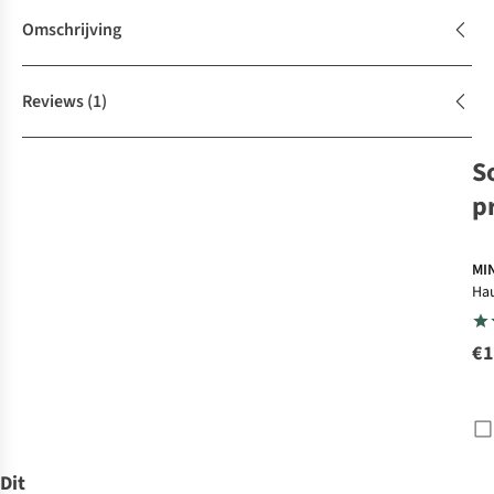
Omschrijving
Reviews
(1)
S
p
MI
Ha
/ H
€1
Dit