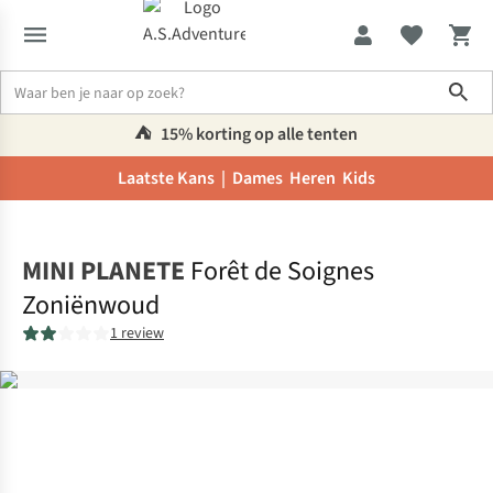
Sho
⛺️
15% korting op alle tenten
Laatste Kans |
Dames
Heren
Kids
Home
MINI PLANETE
Forêt de Soignes
Zoniënwoud
1 review