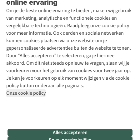
online ervaring
Podcast
Contact
Toegankelijkheidsverklaring
Schoenonderhoud
Explore Academy
Om je de beste online ervaring te bieden, maken wij gebruik
Schoenherstelling
Explore Camp
van marketing, analytische en functionele cookies en
Meld je aan voor de nieuwsbrief
Kledingherstelling
Gear Check
vergelijkbare technologieën. Raadpleeg onze cookie policy
Retouches
Inspiratie & advies
voor meer informatie. Ook derden en sociale netwerken
Voor bedrijven
Follow us
kunnen cookies plaatsen via onze website om je
gepersonaliseerde advertenties buiten de website te tonen.
Door “Alles accepteren” te selecteren, ga je hiermee
akkoord. Om dit niet steeds opnieuw te vragen, slaan wij je
voorkeuren voor het gebruik van cookies voor twee jaar op.
Je kan je voorkeuren op elk moment wijzigen via de cookie
Disclaimer
Privacy Policy
Algemene voorwaarden
policy button onderaan alle pagina's.
Cookie Policy
Onze cookie policy
Retail Concepts NV,
Smallandlaan 9,
B-2660 Hoboken
team@asadventure.com
+32 (0)3 828 30 15
BTW BE 0416.762.280
Alles accepteren