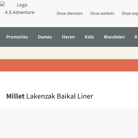
Onze diensten
Onze winkels
Onze exp
Promoties
Dames
Heren
Kids
Wandelen
K
Home
Lakenzak Baikal Liner
Millet
Lakenzak Baikal Liner