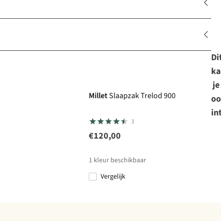
Di
ka
je
Millet
Slaapzak Trelod 900
oo
in
3
€120,00
1
kleur beschikbaar
Vergelijk