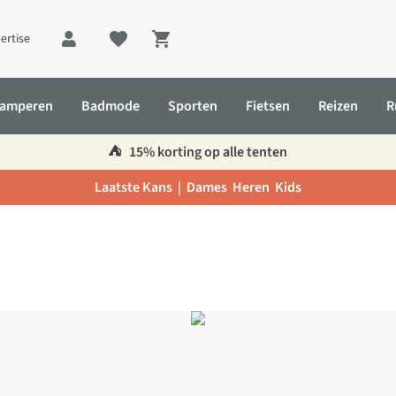
ertise
Shopping cart
amperen
Badmode
Sporten
Fietsen
Reizen
R
⛺️
15% korting op alle tenten
Laatste Kans |
Dames
Heren
Kids