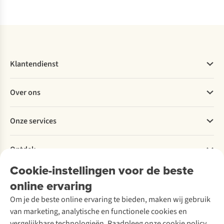
Vergelijk
Vergelijk
Vergelijk
Vergelijk
Klantendienst
Veelgestelde vragen
Over ons
Bestellen
Betalen
Werken bij A.S.Adventure
Onze services
Levering
Explore More
Retourneren
Verantwoord ondernemen
Verhuur / Skiverhuur
Bestelling herroepen
Ontdek
Over Ayacucho
Tweedehands
Onderhoud en herstellingen
Onze winkels
Cookie-instellingen voor de beste
Ski-onderhoud
A.S.Magazine
Garantie
Over A.S.Adventure
Wasservice
online ervaring
Podcast
Contact
Toegankelijkheidsverklaring
Schoenonderhoud
Explore Academy
Om je de beste online ervaring te bieden, maken wij gebruik
Schoenherstelling
Explore Camp
van marketing, analytische en functionele cookies en
Meld je aan voor de nieuwsbrief
Kledingherstelling
Gear Check
vergelijkbare technologieën. Raadpleeg onze cookie policy