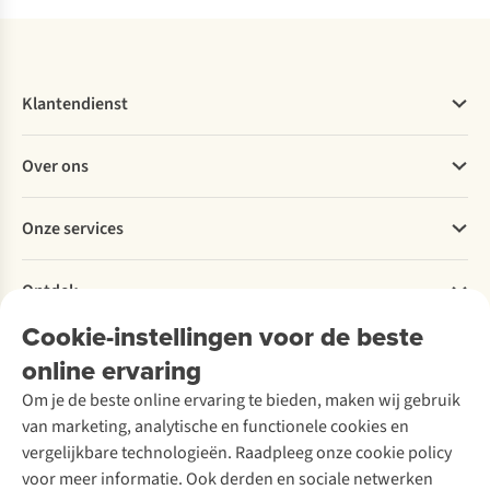
Klantendienst
Veelgestelde vragen
Over ons
Bestellen
Betalen
Werken bij A.S.Adventure
Onze services
Levering
Explore More
Retourneren
Verantwoord ondernemen
Verhuur / Skiverhuur
Bestelling herroepen
Ontdek
Over Ayacucho
Tweedehands
Onderhoud en herstellingen
Onze winkels
Cookie-instellingen voor de beste
Ski-onderhoud
A.S.Magazine
Garantie
Over A.S.Adventure
Wasservice
online ervaring
Podcast
Contact
Toegankelijkheidsverklaring
Schoenonderhoud
Explore Academy
Om je de beste online ervaring te bieden, maken wij gebruik
Schoenherstelling
Explore Camp
van marketing, analytische en functionele cookies en
Meld je aan voor de nieuwsbrief
Kledingherstelling
Gear Check
vergelijkbare technologieën. Raadpleeg onze cookie policy
Retouches
Inspiratie & advies
voor meer informatie. Ook derden en sociale netwerken