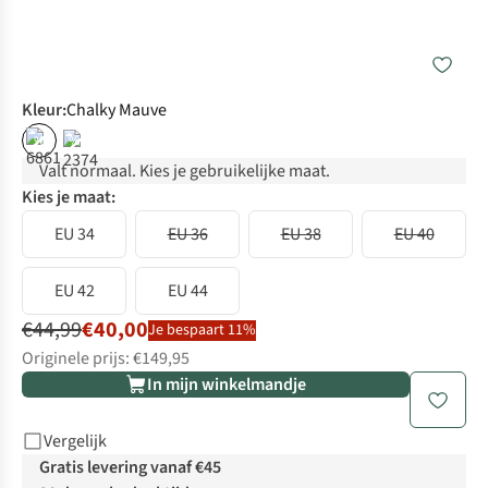
Kleur
:
Chalky Mauve
%
%
Valt normaal. Kies je gebruikelijke maat.
Kies je maat:
EU 34
EU 36
EU 38
EU 40
EU 42
EU 44
€44,99
€40,00
Je bespaart 11%
Originele prijs: €149,95
In mijn winkelmandje
Vergelijk
Gratis levering vanaf €45