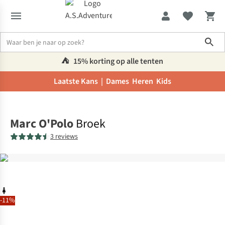
Sho
⛺️
15% korting op alle tenten
Laatste Kans |
Dames
Heren
Kids
Home
Marc O'Polo
Broek
3 reviews
-11%