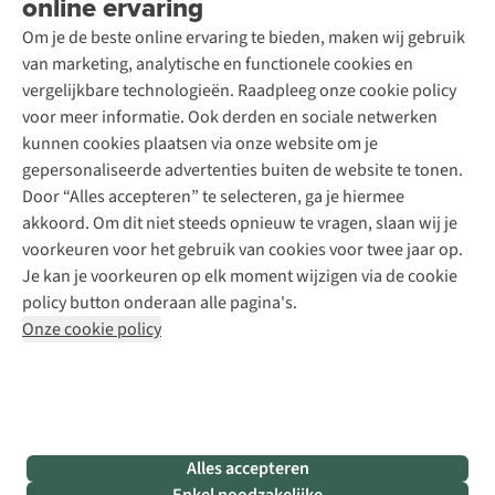
online ervaring
Podcast
Contact
Toegankelijkheidsverklaring
Schoenonderhoud
Explore Academy
Om je de beste online ervaring te bieden, maken wij gebruik
Schoenherstelling
Explore Camp
van marketing, analytische en functionele cookies en
Meld je aan voor de nieuwsbrief
Kledingherstelling
Gear Check
vergelijkbare technologieën. Raadpleeg onze cookie policy
Retouches
Inspiratie & advies
voor meer informatie. Ook derden en sociale netwerken
Voor bedrijven
Follow us
kunnen cookies plaatsen via onze website om je
gepersonaliseerde advertenties buiten de website te tonen.
Door “Alles accepteren” te selecteren, ga je hiermee
akkoord. Om dit niet steeds opnieuw te vragen, slaan wij je
voorkeuren voor het gebruik van cookies voor twee jaar op.
Je kan je voorkeuren op elk moment wijzigen via de cookie
Disclaimer
Privacy Policy
Algemene voorwaarden
policy button onderaan alle pagina's.
Cookie Policy
Onze cookie policy
Retail Concepts NV,
Smallandlaan 9,
B-2660 Hoboken
team@asadventure.com
+32 (0)3 828 30 15
BTW BE 0416.762.280
Alles accepteren