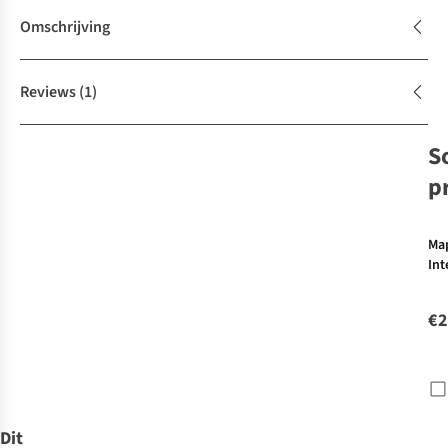
Omschrijving
Reviews
(1)
S
p
Ma
Int
Mo
gep
€2
+vl
Dit