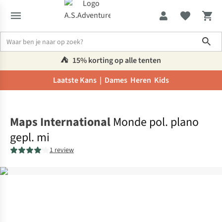
Sho
⛺️
15% korting op alle tenten
Laatste Kans |
Dames
Heren
Kids
Home
Maps International
Monde pol. plano
gepl. mi
1 review