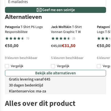
Geef me een seintje
Alternatieven
-30%
Patagonia
T-Shirt P6 Logo
Jack Wolfskin
T-Shirt
Patagoni
Responsibilitee
Vonnan Graphic T W
Logo T-Sh
70
25
€50,00
€31,50
€50,00
€45,00
9
kleuren beschikbaar
5
kleuren beschikbaar
6
kleuren
Vergelijk
Vergelijk
Verge
%
%
%
Bekijk alle alternatieven
Gratis levering vanaf €45
30 dagen bedenktijd
Klantenservice: ma-za
Alles over dit product