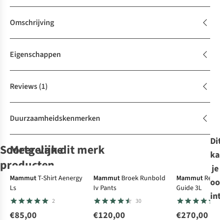
Omschrijving
Eigenschappen
Reviews
(1)
Duurzaamheidskenmerken
Di
Soortgelijke
Meer van dit merk
ka
producten
je
Expert review
Mammut
T-Shirt Aenergy
Mammut
Broek Runbold
Mammut
Regen
oo
Ls
Iv Pants
Guide 3L
Ayacucho
Rab
Jack Wolfskin
Donsjas
Jack Wolfskin
Rab
Donsjas
in
2
30
Donsjas
Cirrus Flex
Donsjas Ather
Donsjas
Cirrus Alpine
Mountain
Jacket
Down
Colonius
€85,00
€120,00
€270,00
10
3
3
17