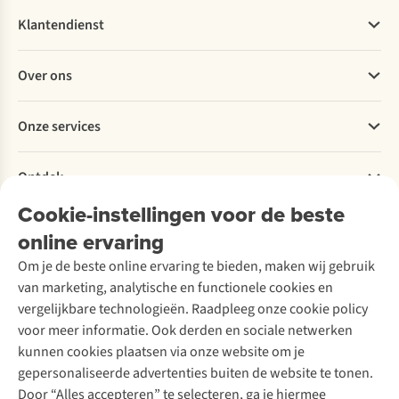
Klantendienst
Veelgestelde vragen
Over ons
Bestellen
Betalen
Werken bij A.S.Adventure
Onze services
Levering
Explore More
Retourneren
Verantwoord ondernemen
Verhuur / Skiverhuur
Bestelling herroepen
Ontdek
Over Ayacucho
Tweedehands
Onderhoud en herstellingen
Onze winkels
Cookie-instellingen voor de beste
Ski-onderhoud
A.S.Magazine
Garantie
Over A.S.Adventure
Wasservice
online ervaring
Podcast
Contact
Toegankelijkheidsverklaring
Schoenonderhoud
Explore Academy
Om je de beste online ervaring te bieden, maken wij gebruik
Schoenherstelling
Explore Camp
van marketing, analytische en functionele cookies en
Meld je aan voor de nieuwsbrief
Kledingherstelling
Gear Check
vergelijkbare technologieën. Raadpleeg onze cookie policy
Retouches
Inspiratie & advies
voor meer informatie. Ook derden en sociale netwerken
Voor bedrijven
Follow us
kunnen cookies plaatsen via onze website om je
gepersonaliseerde advertenties buiten de website te tonen.
Door “Alles accepteren” te selecteren, ga je hiermee