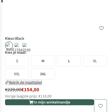
Kleur
:
Black
%
Kies je maat:
S
M
L
XL
XXL
3XL
Bekijk de maattabel
€220,00
€154,00
Vorige laagste prijs: €110,00
In mijn winkelmandje