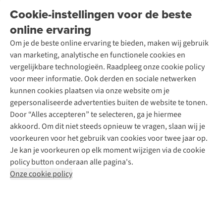
Onderhoud en herstellingen
Onze winkels
Cookie-instellingen voor de beste
Ski-onderhoud
A.S.Magazine
Garantie
Over A.S.Adventure
Wasservice
online ervaring
Podcast
Contact
Toegankelijkheidsverklaring
Schoenonderhoud
Explore Academy
Om je de beste online ervaring te bieden, maken wij gebruik
Schoenherstelling
Explore Camp
van marketing, analytische en functionele cookies en
Meld je aan voor de nieuwsbrief
Kledingherstelling
Gear Check
vergelijkbare technologieën. Raadpleeg onze cookie policy
Retouches
Inspiratie & advies
voor meer informatie. Ook derden en sociale netwerken
Voor bedrijven
Follow us
kunnen cookies plaatsen via onze website om je
gepersonaliseerde advertenties buiten de website te tonen.
Door “Alles accepteren” te selecteren, ga je hiermee
akkoord. Om dit niet steeds opnieuw te vragen, slaan wij je
voorkeuren voor het gebruik van cookies voor twee jaar op.
Je kan je voorkeuren op elk moment wijzigen via de cookie
Disclaimer
Privacy Policy
Algemene voorwaarden
policy button onderaan alle pagina's.
Cookie Policy
Onze cookie policy
Retail Concepts NV,
Smallandlaan 9,
B-2660 Hoboken
team@asadventure.com
+32 (0)3 828 30 15
BTW BE 0416.762.280