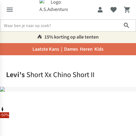
Sho
⛺️
15% korting op alle tenten
Laatste Kans |
Dames
Heren
Kids
Home
Levi's
Short Xx Chino Short II
-50%