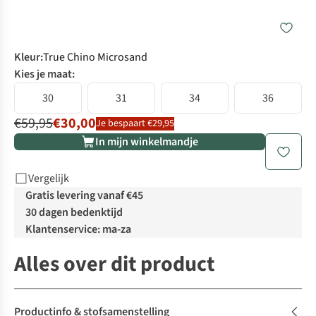
Kleur
:
True Chino Microsand
Kies je maat:
30
31
34
36
€59,95
€30,00
Je bespaart €29,95
In mijn winkelmandje
Vergelijk
Gratis levering vanaf €45
30 dagen bedenktijd
Klantenservice: ma-za
Alles over dit product
Productinfo & stofsamenstelling