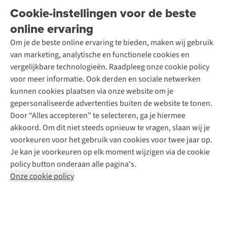
Onderhoud en herstellingen
Onze winkels
Cookie-instellingen voor de beste
Ski-onderhoud
A.S.Magazine
Garantie
Over A.S.Adventure
Wasservice
online ervaring
Podcast
Contact
Toegankelijkheidsverklaring
Schoenonderhoud
Explore Academy
Om je de beste online ervaring te bieden, maken wij gebruik
Schoenherstelling
Explore Camp
van marketing, analytische en functionele cookies en
Meld je aan voor de nieuwsbrief
Kledingherstelling
Gear Check
vergelijkbare technologieën. Raadpleeg onze cookie policy
Retouches
Inspiratie & advies
voor meer informatie. Ook derden en sociale netwerken
Voor bedrijven
Follow us
kunnen cookies plaatsen via onze website om je
gepersonaliseerde advertenties buiten de website te tonen.
Door “Alles accepteren” te selecteren, ga je hiermee
akkoord. Om dit niet steeds opnieuw te vragen, slaan wij je
voorkeuren voor het gebruik van cookies voor twee jaar op.
Je kan je voorkeuren op elk moment wijzigen via de cookie
Disclaimer
Privacy Policy
Algemene voorwaarden
policy button onderaan alle pagina's.
Cookie Policy
Onze cookie policy
Retail Concepts NV,
Smallandlaan 9,
B-2660 Hoboken
team@asadventure.com
+32 (0)3 828 30 15
BTW BE 0416.762.280