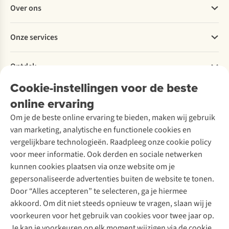
Veelgestelde vragen
Over ons
Bestellen
Betalen
Werken bij A.S.Adventure
Onze services
Levering
Explore More
Retourneren
Verantwoord ondernemen
Verhuur / Skiverhuur
Bestelling herroepen
Ontdek
Over Ayacucho
Tweedehands
Onderhoud en herstellingen
Onze winkels
Cookie-instellingen voor de beste
Ski-onderhoud
A.S.Magazine
Garantie
Over A.S.Adventure
Wasservice
online ervaring
Podcast
Contact
Toegankelijkheidsverklaring
Schoenonderhoud
Explore Academy
Om je de beste online ervaring te bieden, maken wij gebruik
Schoenherstelling
Explore Camp
van marketing, analytische en functionele cookies en
Meld je aan voor de nieuwsbrief
Kledingherstelling
Gear Check
vergelijkbare technologieën. Raadpleeg onze cookie policy
Retouches
Inspiratie & advies
voor meer informatie. Ook derden en sociale netwerken
Voor bedrijven
Follow us
kunnen cookies plaatsen via onze website om je
gepersonaliseerde advertenties buiten de website te tonen.
Door “Alles accepteren” te selecteren, ga je hiermee
akkoord. Om dit niet steeds opnieuw te vragen, slaan wij je
voorkeuren voor het gebruik van cookies voor twee jaar op.
Je kan je voorkeuren op elk moment wijzigen via de cookie