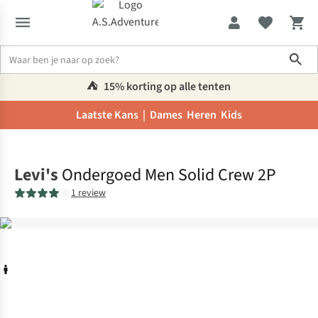
Sho
⛺️
15% korting op alle tenten
Laatste Kans |
Dames
Heren
Kids
Home
Levi's
Ondergoed Men Solid Crew 2P
1 review