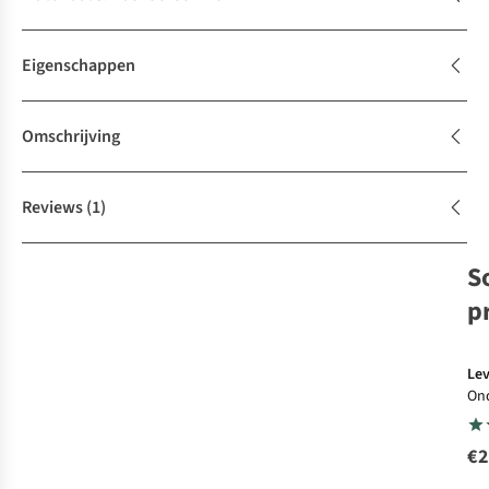
Eigenschappen
Omschrijving
Reviews
(1)
S
p
Lev
On
Sol
pa
€2