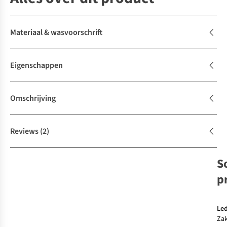
Materiaal & wasvoorschrift
Eigenschappen
Omschrijving
Reviews
(2)
S
p
Led
Za