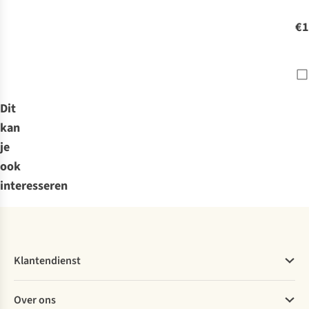
25
Ann
€1
Lim
200
Dit
kan
je
ook
interesseren
Klantendienst
Veelgestelde vragen
Over ons
Bestellen