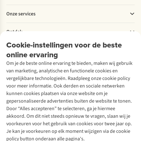
Betalen
Werken bij A.S.Adventure
Onze services
Levering
Explore More
Retourneren
Verantwoord ondernemen
Verhuur / Skiverhuur
Bestelling herroepen
Ontdek
Over Ayacucho
Tweedehands
Onderhoud en herstellingen
Onze winkels
Cookie-instellingen voor de beste
Ski-onderhoud
A.S.Magazine
Garantie
Over A.S.Adventure
Wasservice
online ervaring
Podcast
Contact
Toegankelijkheidsverklaring
Schoenonderhoud
Explore Academy
Om je de beste online ervaring te bieden, maken wij gebruik
Schoenherstelling
Explore Camp
van marketing, analytische en functionele cookies en
Meld je aan voor de nieuwsbrief
Kledingherstelling
Gear Check
vergelijkbare technologieën. Raadpleeg onze cookie policy
Retouches
Inspiratie & advies
voor meer informatie. Ook derden en sociale netwerken
Voor bedrijven
Follow us
kunnen cookies plaatsen via onze website om je
gepersonaliseerde advertenties buiten de website te tonen.
Door “Alles accepteren” te selecteren, ga je hiermee
akkoord. Om dit niet steeds opnieuw te vragen, slaan wij je
voorkeuren voor het gebruik van cookies voor twee jaar op.
Je kan je voorkeuren op elk moment wijzigen via de cookie
Disclaimer
Privacy Policy
Algemene voorwaarden
policy button onderaan alle pagina's.