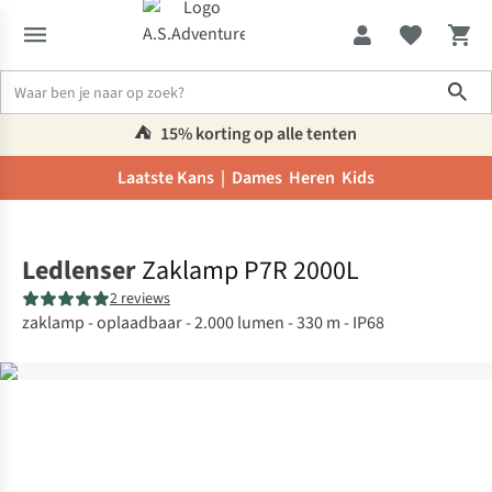
Sho
⛺️
15% korting op alle tenten
Laatste Kans |
Dames
Heren
Kids
Home
Ledlenser
Zaklamp P7R 2000L
2 reviews
zaklamp - oplaadbaar - 2.000 lumen - 330 m - IP68