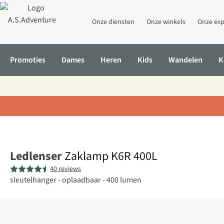
Onze diensten
Onze winkels
Onze exp
Promoties
Dames
Heren
Kids
Wandelen
K
Home
Zaklamp K6R 400L
Ledlenser
Zaklamp K6R 400L
40 reviews
sleutelhanger - oplaadbaar - 400 lumen