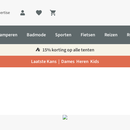
ertise
Shopping cart
amperen
Badmode
Sporten
Fietsen
Reizen
R
⛺️
15% korting op alle tenten
Laatste Kans |
Dames
Heren
Kids