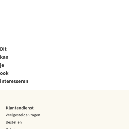
Dit
kan
je
ook
interesseren
Klantendienst
Veelgestelde vragen
Bestellen