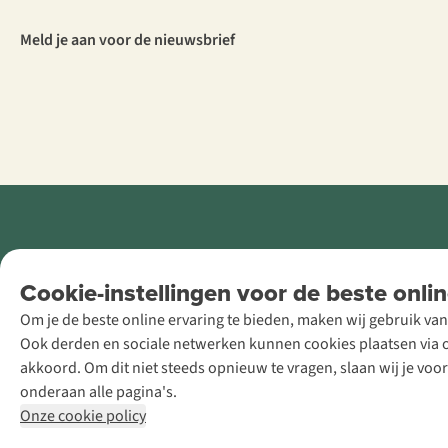
Meld je aan voor de nieuwsbrief
Retail Concepts
Cookie-instellingen voor de beste onlin
NV,
Om je de beste online ervaring te bieden, maken wij gebruik van
Smallandlaan
Ook derden en sociale netwerken kunnen cookies plaatsen via on
9, B-2660
akkoord. Om dit niet steeds opnieuw te vragen, slaan wij je voo
Hoboken
onderaan alle pagina's.
+32 (0)3 828
Onze cookie policy
30 15