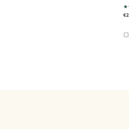
Fl
Op
€2