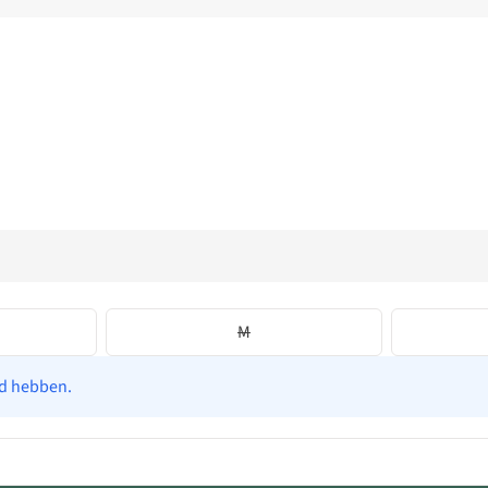
M
ad hebben.