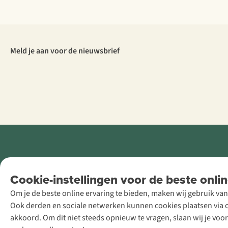
Meld je aan voor de nieuwsbrief
Retail Concepts
Cookie-instellingen voor de beste onlin
NV,
Om je de beste online ervaring te bieden, maken wij gebruik van
Smallandlaan
Ook derden en sociale netwerken kunnen cookies plaatsen via on
9, B-2660
akkoord. Om dit niet steeds opnieuw te vragen, slaan wij je voo
Hoboken