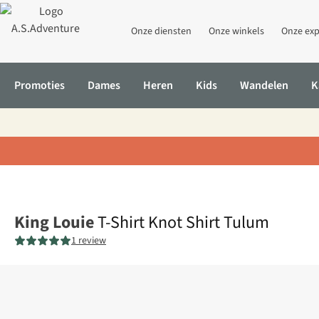
Onze diensten
Onze winkels
Onze exp
Promoties
Dames
Heren
Kids
Wandelen
K
Home
T-Shirt Knot Shirt Tulum
King Louie
T-Shirt Knot Shirt Tulum
1 review