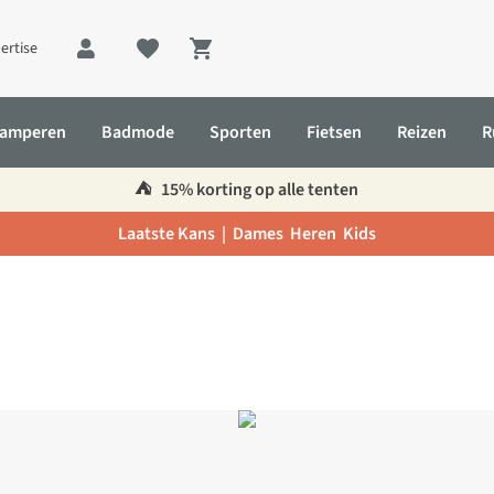
ertise
Shopping cart
amperen
Badmode
Sporten
Fietsen
Reizen
R
⛺️
15% korting op alle tenten
Laatste Kans |
Dames
Heren
Kids