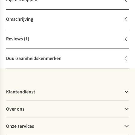
Omschrijving
Reviews
(1)
Duurzaamheidskenmerken
Klantendienst
Veelgestelde vragen
Over ons
Bestellen
Betalen
Werken bij A.S.Adventure
Onze services
Levering
Explore More
Retourneren