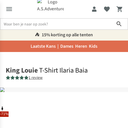
Sho
⛺️
15% korting op alle tenten
Laatste Kans |
Dames
Heren
Kids
Home
King Louie
T-Shirt Ilaria Baia
1 review
-71%