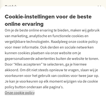
Verantwoord ondernemen
Verhuur / Skiverhuur
Bestelling herroepen
Ontdek
Over Ayacucho
Tweedehands
Onderhoud en herstellingen
Onze winkels
Cookie-instellingen voor de beste
Ski-onderhoud
A.S.Magazine
Garantie
Over A.S.Adventure
Wasservice
online ervaring
Podcast
Contact
Toegankelijkheidsverklaring
Schoenonderhoud
Explore Academy
Om je de beste online ervaring te bieden, maken wij gebruik
Schoenherstelling
Explore Camp
van marketing, analytische en functionele cookies en
Meld je aan voor de nieuwsbrief
Kledingherstelling
Gear Check
vergelijkbare technologieën. Raadpleeg onze cookie policy
Retouches
Inspiratie & advies
voor meer informatie. Ook derden en sociale netwerken
Voor bedrijven
Follow us
kunnen cookies plaatsen via onze website om je
gepersonaliseerde advertenties buiten de website te tonen.
Door “Alles accepteren” te selecteren, ga je hiermee
akkoord. Om dit niet steeds opnieuw te vragen, slaan wij je
voorkeuren voor het gebruik van cookies voor twee jaar op.
Je kan je voorkeuren op elk moment wijzigen via de cookie
Disclaimer
Privacy Policy
Algemene voorwaarden
policy button onderaan alle pagina's.
Cookie Policy
Onze cookie policy
Retail Concepts NV,
Smallandlaan 9,
B-2660 Hoboken