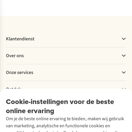
Vergelijk
Vergelijk
Vergelijk
Vergelijk
Klantendienst
Veelgestelde vragen
Over ons
Bestellen
Betalen
Werken bij A.S.Adventure
Onze services
Levering
Explore More
Retourneren
Verantwoord ondernemen
Verhuur / Skiverhuur
Bestelling herroepen
Ontdek
Over Ayacucho
Tweedehands
Onderhoud en herstellingen
Onze winkels
Cookie-instellingen voor de beste
Ski-onderhoud
A.S.Magazine
Garantie
Over A.S.Adventure
Wasservice
online ervaring
Podcast
Contact
Toegankelijkheidsverklaring
Schoenonderhoud
Explore Academy
Om je de beste online ervaring te bieden, maken wij gebruik
Schoenherstelling
Explore Camp
van marketing, analytische en functionele cookies en
Meld je aan voor de nieuwsbrief
Kledingherstelling
Gear Check