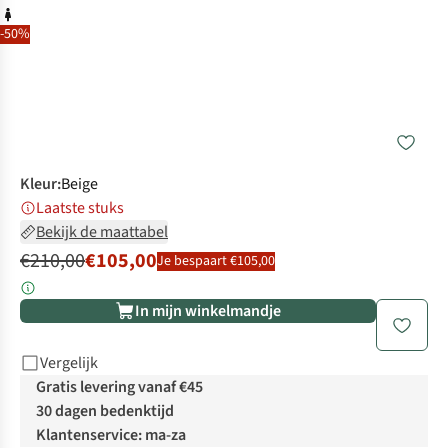
-50%
Kleur
:
Beige
Laatste stuks
Bekijk de maattabel
€210,00
€105,00
Je bespaart €105,00
In mijn winkelmandje
Vergelijk
Gratis levering vanaf €45
30 dagen bedenktijd
Klantenservice: ma-za